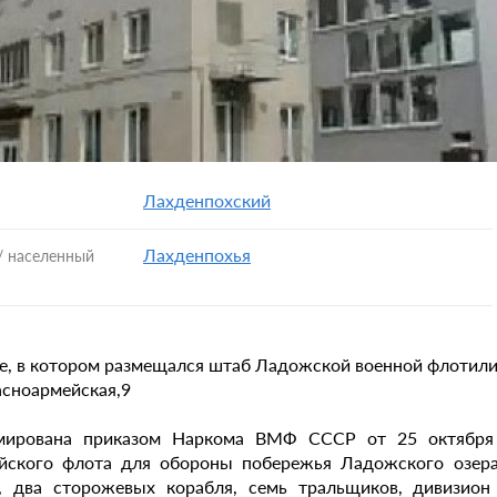
Лахденпохский
Лахденпохья
/ населенный
е, в котором размещался штаб Ладожской военной флотилии
асноармейская,9
ирована приказом Наркома ВМФ СССР от 25 октября 
йского флота для обороны побережья Ладожского озера
, два сторожевых корабля, семь тральщиков, дивизион 