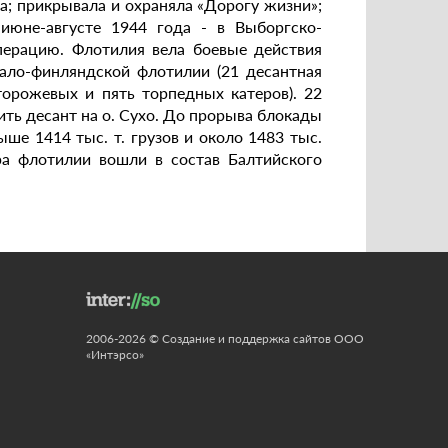
а; прикрывала и охраняла «Дорогу жизни»;
июне-августе 1944 года - в Выборгско-
перацию. Флотилия вела боевые действия
ало-финляндской флотилии (21 десантная
торожевых и пять торпедных катеров). 22
ть десант на о. Сухо. До прорыва блокады
ше 1414 тыс. т. грузов и около 1483 тыс.
ра флотилии вошли в состав Балтийского
2006-2026 © Создание и поддержка сайтов ООО
«Интэрсо»