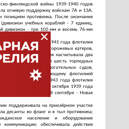
тско-финляндской войны 1939-1940 годов
ала огневую поддержку войскам 7А и 13А.
 позициям противника. После окончания
(дивизион учебных кораблей - 7 единиц,
ий дивизион - три 102-мм и восемь 76-мм
кома ВМФ от 25 июня 1941 года флотилия
 лодок, тральщиков, сторожевых катеров,
. В 1942 года флотилия насчитывала два
щиков, 24 сторожевых и шесть торпедных
типа КМ, до 60 вспомогательных судов,
еля 1942 года командующему флотилией
 плавсредств). Летом 1943 года флотилия
ые базы флотилии: с 25 октября 1939 года
ста - Шлиссельбург, с 8 сентября - Новая
рии поддерживала на приозёрном участке
вала десанты во фланг и в тыл противника;
ражданское население и оборудование
 коммуникации; обеспечивала действия