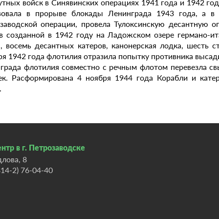
утных войск в Синявинских операциях 1941 года и 1942 год
вовала в прорыве блокады Ленинграда 1943 года, а в 
заводской операции, провела Тулоксинскую десантную о
в созданной в 1942 году на Ладожском озере германо-ит
, восемь десантных катеров, канонерская лодка, шесть с
ря 1942 года флотилия отразила попытку противника высади
града флотилия совместно с речным флотом перевезла свы
ек. Расформирована 4 ноября 1944 года Корабли и кате
.
нтр в г. Петрозаводске
длова, 8
814-2) 76-04-40