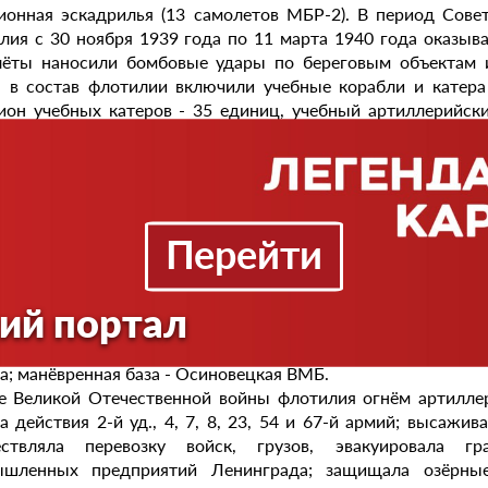
ионная эскадрилья (13 самолетов МБР-2). В период Сове
лия с 30 ноября 1939 года по 11 марта 1940 года оказыв
ёты наносили бомбовые удары по береговым объектам и
 в состав флотилии включили учебные корабли и катера 
ион учебных катеров - 35 единиц, учебный артиллерийск
й, школа боцманов).
зи с началом Великой Отечественной войны приказом Нар
едена на новые штаты. Она имела дивизионы канонерских
ных тральщиков и другие корабельные и береговые части
жевых корабля, шесть канонерских лодок, десять траль
Перейти
ов, два бронекатера, 33 катера-тральщика и катера 
лерийские береговые и зенитные батареи. С 19 апр
нили Северо-Западное речного пароходства (116 судов и
ий портал
ила две, а в 1944 году - ещё три малые подлодки. Главн
сельбург, с 25 июня 1941 года - Сортан-лахти, с 28 авгу
а; манёвренная база - Осиновецкая ВМБ.
е Великой Отечественной войны флотилия огнём артилле
а действия 2-й уд., 4, 7, 8, 23, 54 и 67-й армий; высажи
ествляла перевозку войск, грузов, эвакуировала г
шленных предприятий Ленинграда; защищала озёрные