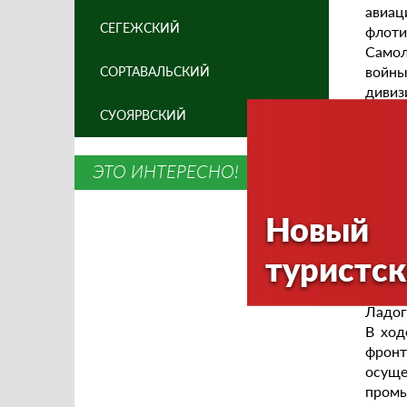
авиац
СЕГЕЖСКИЙ
флоти
Самол
войны
СОРТАВАЛЬСКИЙ
дивиз
оруди
СУОЯРВСКИЙ
В свя
перев
ЭТО ИНТЕРЕСНО!
катер
сторо
катер
Новый
артил
подчи
туристск
получ
-Шлис
Ладог
В ход
фронт
осущ
промы