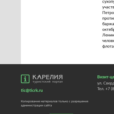
сухоп
участ
Петро
проти
баржа
октяб
Ленин
челов
флота
Визит-це
ул. Свер
Тел.
+7 (
tic@ticrk.ru
Копирование материалов только с разрешения
администрации сайта