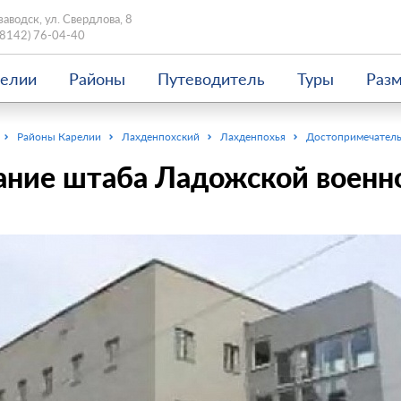
заводск, ул. Свердлова, 8
(8142) 76-04-40
релии
Районы
Путеводитель
Туры
Раз
Районы Карелии
Лахденпохский
Лахденпохья
Достопримечател
ание штаба Ладожской военн