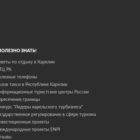
 ПОЛЕЗНО ЗНАТЬ!
оветы по отдыху в Карелии
ТЦ РК
олезные телефоны
ызов такси в Республике Карелии
нформационные туристские центры России
ересечение границы
онкурс "Лидеры карельского турбизнеса"
осударственное регулирование в сфере туризма
нвестиционные проекты
еждународные проекты ENPI
тзывы