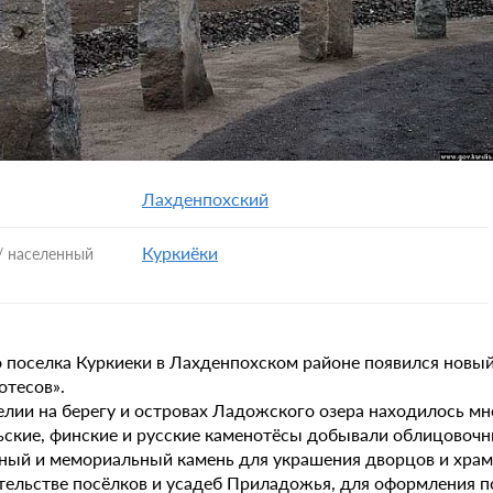
Лахденпохский
Куркиёки
/ населенный
 поселка Куркиеки в Лахденпохском районе появился новый
отесов».
елии на берегу и островах Ладожского озера находилось м
ьские, финские и русские каменотёсы добывали облицовочн
ный и мемориальный камень для украшения дворцов и храмо
тельстве посёлков и усадеб Приладожья, для оформления п