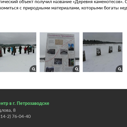
тический объект получил название «Деревня каменотесов». 
комиться с природными материалами, которыми богаты нед
нтр в г. Петрозаводске
длова, 8
814-2) 76-04-40