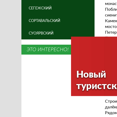
монас
СЕГЕЖСКИЙ
Побли
сиени
Камен
СОРТАВАЛЬСКИЙ
мосто
Петер
СУОЯРВСКИЙ
При с
где с
ЭТО ИНТЕРЕСНО!
бордю
Наход
котор
Новый
23 ап
конфе
туристск
Курки
прила
Строи
далёк
Рядом