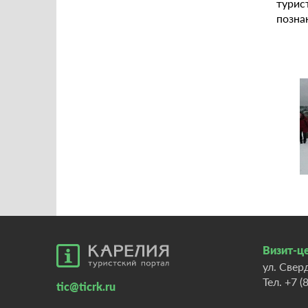
турис
позна
Визит-це
ул. Свер
Тел.
+7 (
tic@ticrk.ru