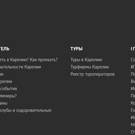
ТЕЛЬ
ТУРЫ
I
ть в Карелии? Как проехать?
Туры в Карелию
С
ательности Карелии
Турфирмы Карелии
И
ии
Реестр туроператоров
П
арелии
В
 события
И
увениры?
П
раны
К
клубы и оздоровительные
Г
И
М
О