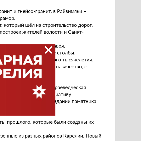
анит и гнейсо-гранит, в Райвимяки –
мрамор.
, который шёл на строительство дорог,
построек жителей волости и Санкт-
одит через местечко Савоя,
ны гранитные верстовые столбы,
VII-XIX веками прошлого тысячелетия.
ют возможность оценить качество, с
мень.
ки прошла 7-я научно-краеведческая
гласно поддержали инициативу
ерного Приладожья о создании памятника
ты прошлого, которые были созданы их
езенные из разных районов Карелии. Новый