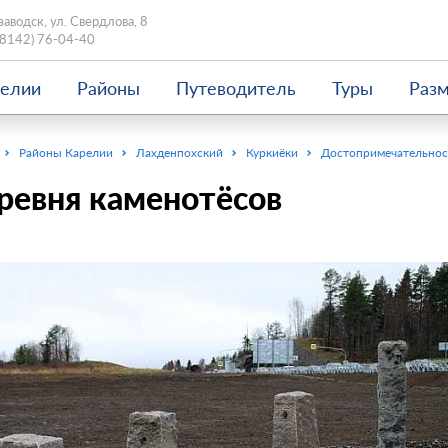
заводск, ул. Свердлова, 8
(8142) 76-04-40
релии
Районы
Путеводитель
Туры
Раз
Районы Карелии
Лахденпохский
Куркиёки
Достопримечательнос
ревня каменотёсов