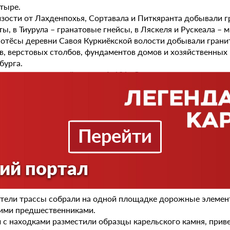
тыре.
зости от Лахденпохья, Сортавала и Питкяранта добывали гр
ты, в Тиурула – гранатовые гнейсы, в Ляскеля и Рускеала – 
отёсы деревни Савоя Куркиёкской волости добывали гранит
в, верстовых столбов, фундаментов домов и хозяйственных 
бурга.
троительстве новой трассы А-121 «Сортавала», которая прох
охранилось кладбище русских каменотёсов, были обнаруже
рные камни и элементы мостов. Специалисты датируют их X
ки представляют несомненную историческую ценность и да
ым предки современных жителей Карелии обрабатывали ка
Перейти
реля 2015 г. в помещении Сортавальской районной библиоте
ренция «Человек и камень». Участники конференции едино
ий портал
екского краеведческого центра и Регионального музея Сев
дожским каменотёсам на 189 км дороги.
тели трассы собрали на одной площадке дорожные элемен
ими предшественниками.
 с находками разместили образцы карельского камня, прив