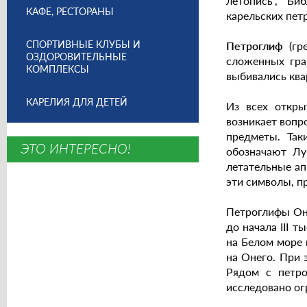
летопись", "Би
КАФЕ, РЕСТОРАНЫ
карельских пет
СПОРТИВНЫЕ КЛУБЫ И
Петроглиф
(гре
ОЗДОРОВИТЕЛЬНЫЕ
сложенных гра
КОМПЛЕКСЫ
выбивались ква
КАРЕЛИЯ ДЛЯ ДЕТЕЙ
Из всех откры
возникает вопр
предметы. Так
ЭТО ИНТЕРЕСНО!
обозначают Лу
летательные ап
эти символы, п
Петроглифы Оне
до начала III 
на Белом море 
на Онего. При 
Рядом с петро
исследовано ог