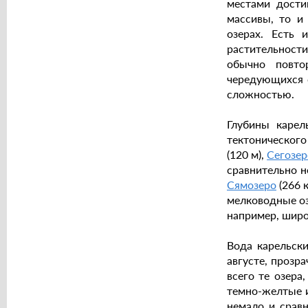
местами дости
массивы, то и
озерах. Есть 
растительности
обычно повто
чередующихся 
сложностью.
Глубины карел
тектоническог
(120 м),
Сегозер
сравнительно н
Сямозеро
(266 к
мелководные оз
например, широ
Вода карельски
августе, прозр
всего те озера
темно-желтые и
немало и срав