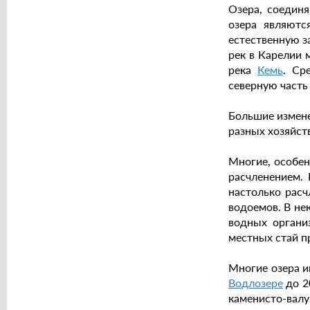
Озера, соедин
озера являютс
естественную з
рек в Карелии 
река
Кемь
. Ср
северную част
Большие измене
разных хозяйс
Многие, особен
расчленением.
настолько расч
водоемов. В не
водных органи
местных стай п
Многие озера и
Водлозере
до 2
каменисто-валу