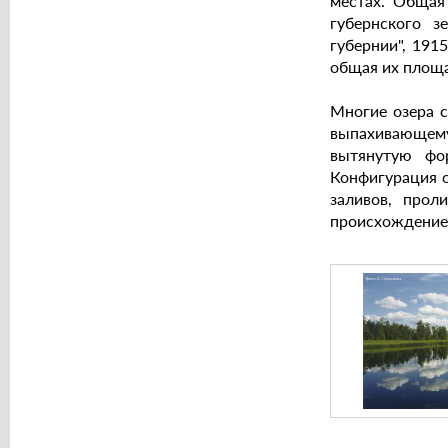
местах. Общая
губернского з
губернии", 191
общая их площа
Многие озера 
выпахивающему
вытянутую фор
Конфигурация о
заливов, прол
происхождение 