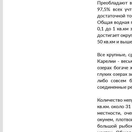
Преобладают в
97,5% всех уч
достаточной то
Общая водная п
0,1 до 1 кв.км
достигает округ
50 кв.км и выше
Все крупные, с
Карелии - весь
озерах богаче 
глухих озерах 
либо совсем б
соединенные ре
Количество неп
кв.км. около 3
местности, оч
окунем, плотво
большой рыбох