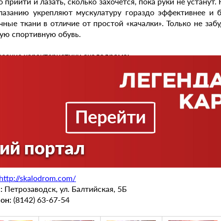
о прийти и лазать, сколько захочется, пока руки не устанут.
лазанию укрепляют мускулатуру гораздо эффективнее и
ные ткани в отличие от простой «качалки». Только не забу
ую спортивную обувь.
ческие характеристики скалодрома:
зал для скалолазания площадью 75 кв. м;
высота потолков до 7-ми метров;
площадь рельефа около 200 кв. м;
Перейти
теплый зал, маты;
2 раздевалки;
ий портал
туалет.
http://skalodrom.com/
:
Петрозаводск, ул. Балтийская, 5Б
он:
(8142) 63-67-54