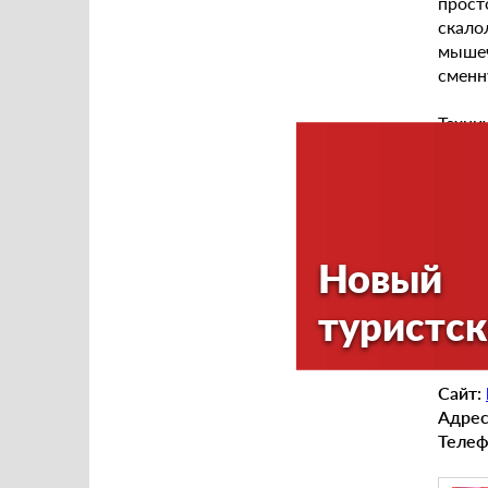
прост
скало
мышеч
сменн
Техни
Новый
туристск
Сайт:
Адрес
Телеф