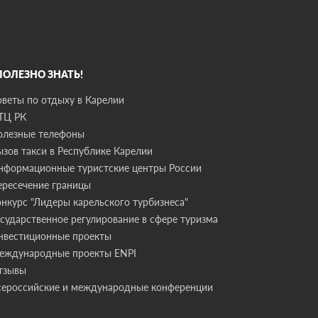
 ПОЛЕЗНО ЗНАТЬ!
оветы по отдыху в Карелии
ТЦ РК
олезные телефоны
ызов такси в Республике Карелии
нформационные туристские центры России
ересечение границы
онкурс "Лидеры карельского турбизнеса"
осударственное регулирование в сфере туризма
нвестиционные проекты
еждународные проекты ENPI
тзывы
сероссийские и международные конференции