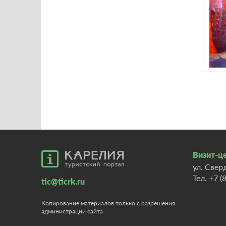
Визит-це
ул. Свер
Тел.
+7 (
tic@ticrk.ru
Копирование материалов только с разрешения
администрации сайта