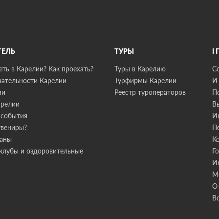
ТЕЛЬ
ТУРЫ
I
ть в Карелии? Как проехать?
Туры в Карелию
С
ательности Карелии
Турфирмы Карелии
И
ии
Реестр туроператоров
П
арелии
В
 события
И
увениры?
П
раны
К
клубы и оздоровительные
Г
И
М
О
В