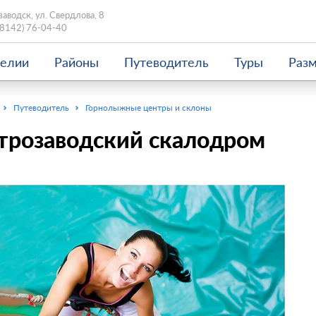
заводск, ул. Свердлова, 8
(8142) 76-04-40
релии
Районы
Путеводитель
Туры
Раз
Путеводитель
Горнолыжные центры и склоны
трозаводский скалодром