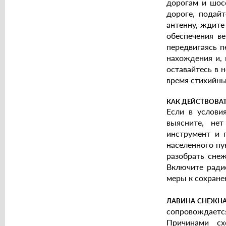
дорогам и шос
дороге, подай
антенну, ждите
обеспечения в
передвигаясь п
нахождения и, 
оставайтесь в 
время стихийны
КАК ДЕЙСТВОВА
Если в услови
выясните, не
инструмент и 
населенного пу
разобрать снеж
Включите ради
меры к сохране
ЛАВИНА СНЕЖН
сопровождаетс
Причинами сх