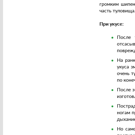
громким шипен
часть туловища
При укусе:
После 
отсасы
поврежд
На ранк
укуса з
очень т
по коне
После э
изготов
Пострад
ногам п
дыхание
Но сам