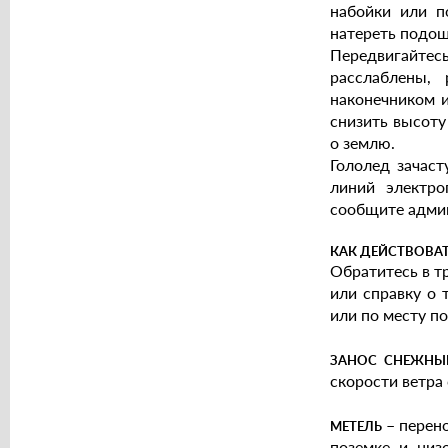
набойки или п
натереть подош
Передвигайтес
расслаблены,
наконечником и
снизить высоту
о землю.
Гололед зачас
линий электро
сообщите админ
КАК ДЕЙСТВОВА
Обратитесь в т
или справку о 
или по месту п
ЗАНОС СНЕЖНЫ
скорости ветра
–
перено
МЕТЕЛЬ
поземке и низ