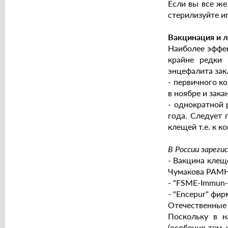
Если вы все же
стерилизуйте иг
Вакцинация и 
Наиболее эффе
крайне редки 
энцефалита зак
- первичного ко
в ноябре и зака
- однократной
года. Следует 
клещей т.е. к к
В России зарег
- Вакцина клещ
Чумакова РАМН,
- "FSME-Immun-
- "Encepur" фир
Отечественные
Поскольку в н
(особенно тем,