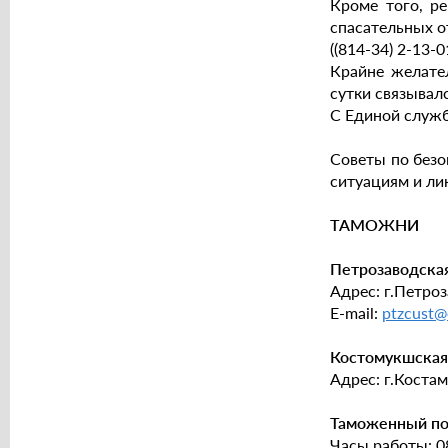
Кроме того, р
спасательных о
((814-34) 2-13-0
Крайне желате
сутки связывал
С Единой служб
Советы по без
ситуациям и ли
ТАМОЖНИ
Петрозаводска
Адрес: г.Петроза
Е-mail:
ptzcust@
Костомукшская
Адрес: г.Костам
Таможенный по
Часы работы: 08