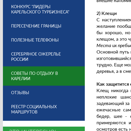
внешне напомин
КОНКУРС "ЛИДЕРЫ
КАРЕЛЬСКОГО ТУРБИЗНЕСА"
2) Клещи
C наступление
желание пообщ
ПЕРЕСЕЧЕНИЕ ГРАНИЦЫ
бы хорошо, но
клещом, а это 
ПОЛЕЗНЫЕ ТЕЛЕФОНЫ
Места их пребы
Основной путь 
СЕРЕБРЯНОЕ ОЖЕРЕЛЬЕ
изготовившийся
РОССИИ
трудно. Еще мо
деревья, а в с
СОВЕТЫ ПО ОТДЫХУ В
КАРЕЛИИ
Как защитится 
Клещ никогда н
ОТЗЫВЫ
неплохие шан
задевающий за 
РЕЕСТР СОЦИАЛЬНЫХ
ежечасные сам
МАРШРУТОВ
бедер, шее -
примеряются и
осмотров есть 