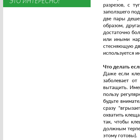
ЭТО ИНТЕРЕСНО!
разрезов, с т
заползшего под
две пары деше
образом, друга
достаточно бол
или иными нар
стесняющую дви
используется и
Что делать есл
Даже если клещ
заболевает от
вытащить. Имей
пользу регуляр
будьте внимате
сразу "вгрызае
охватить клеща
так, чтобы кле
должным терпен
этому готовы).