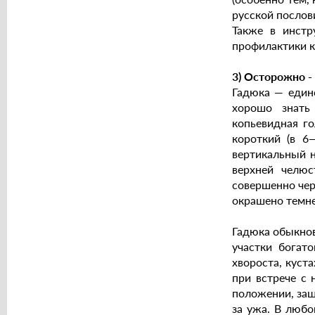
русской послови
Также в инстр
профилактики кл
3) Осторожно -
Гадюка — единс
хорошо знать
копьевидная г
короткий (в 6
вертикальный н
верхней челюс
совершенно чер
окрашено темне
Гадюка обыкнов
участки богат
хвороста, куст
при встрече с 
положении, защ
за ужа. В любо