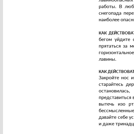
работы. В люб
снегопада пере
наиболее опасны
КАК ДЕЙСТВОВ
бегом уйдите 
прятаться за 
горизонтально
лавины.
КАК ДЕЙСТВОВАТ
Закройте нос и
старайтесь де
остановилась,
представиться 
вытечь изо рт
бессмысленные
давайте себе у
и даже тринадц