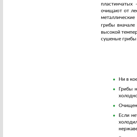
пластинчатых 
очищают от ле
металлические 
грибы вначале
высокой темпер
сушеные грибы 
Ни в ко
Грибы н
холодно
Очищенн
Если не
холоди
нержаве