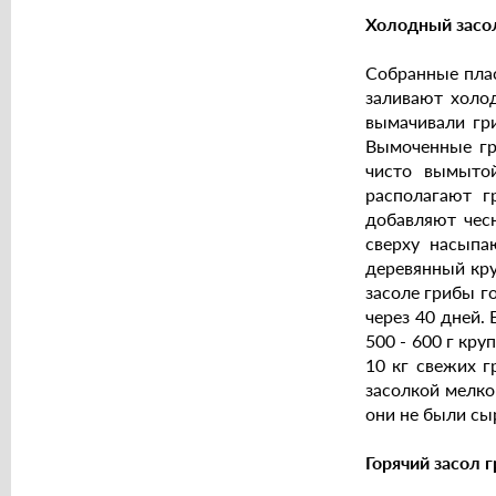
Холодный засо
Собранные плас
заливают холод
вымачивали гри
Вымоченные гр
чисто вымыто
располагают г
добавляют чес
сверху насыпа
деревянный кру
засоле грибы го
через 40 дней. 
500 - 600 г кру
10 кг свежих г
засолкой мелко 
они не были сы
Горячий засол 