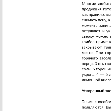
Многие любите
продукция гото
как правило, в
снимать пену, а
момента закипа
остужают и ук
сверху можно п
грибов применя
закрывают тря
месте. При го
горячего засол
перца, 3 шт. гв
соли, 5 гороши
укропа, 4 —- 5 
лимонной кисл
Ускоренный зас
Таким способо
появляются. Вы