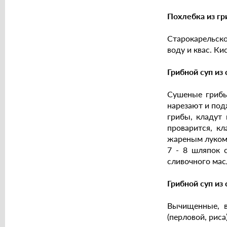
Похлебка из гри
Старокарельско
воду и квас. К
Грибной суп из
Сушеные грибы
нарезают и под
грибы, кладут 
проварится, к
жареным луком. 
7 - 8 шляпок с
сливочного мас
Грибной суп из
Вычищенные, в
(перловой, рис