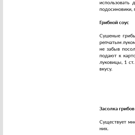
использовать д
подосиновики, п
Грибной соус
Сушеные грибы
репчатым луком
не забыв посол
подают к карто
луковицы, 1 ст
вкусу.
Засолка грибов
Существует мно
них.