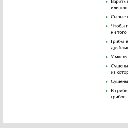
Варить 
или оло
Сырые г
Чтобы п
ни того
Грибы в
дряблы
У масля
Сушеные
из кото
Сушеные
В грибн
грибов.