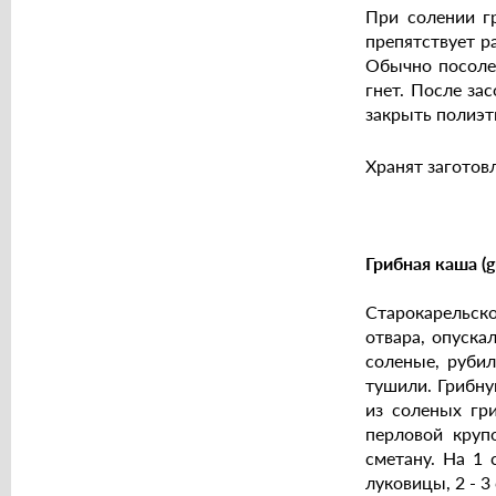
При солении г
препятствует р
Обычно посоле
гнет. После за
закрыть полиэ
Хранят заготов
Грибная каша (g
Старокарельско
отвара, опуска
соленые, рубил
тушили. Грибну
из соленых гри
перловой круп
сметану. На 1 
луковицы, 2 - 3