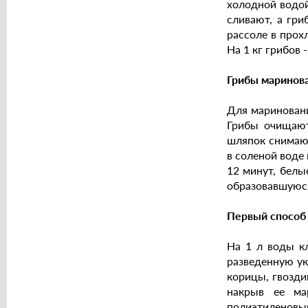
холодной водой
сливают, а гри
рассоле в прох
На 1 кг грибов -
Грибы маринов
Для мариновани
Грибы очищают
шляпок снимают
в соленой воде
12 минут, белы
образовавшуюся
Первый способ
На 1 л воды кл
разведенную укс
корицы, гвозди
накрыв ее ма
полиэтиленовым