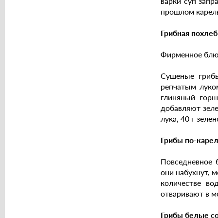
варки суп запр
прошлом карелы
Грибная похлеб
Фирменное блюд
Сушеные грибы
репчатым луком
глиняный горш
добавляют зеле
лука, 40 г зеле
Грибы по-каре
Повседневное 
они набухнут, 
количестве во
отваривают в м
Грибы белые с