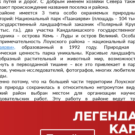
к путей и дорог. С добрым именем хозяйки Севера так
вают происхождение названия поселка и района.
районе имеется 3 типа особо охраняемых природн
торий: Национальный парк «Паанаярви» (площадь - 104 ты
 государственный ландшафтный заказник «Полярный Кру
 тыс. га.), два участка Кандалакшского государственно
едника – острова Кемь - Луды и остров Великий. Особ
примечательность Лоухского района – национальный па
аярви
»,
образованный в 1992 году. Природная 
ическая ценность парка уникальны. Красивые ландшафт
ообразный растительный и животный мир, возможнос
нуть в первозданной тишине – все это привлекает в па
тов, ученых-исследователей, фотографов, многих любител
ды.
нно потому, что на большей части территории Лоухско
а природа сохранилась в относительно нетронутом вид
ский район выбран местом для организации научн
едовательских работ. Эту работу в районе ведут т
танции: Санкт-Петербургская биологическая станц
еш» зоологического института Российской академии наук 
анция Санкт-Петербургского государственного университе
 Средний и биостанция Московского государственно
рситета им. М.В. Ломоносова (п. Приморский).
осторы Приполярья сохранили уникальные и загадочн