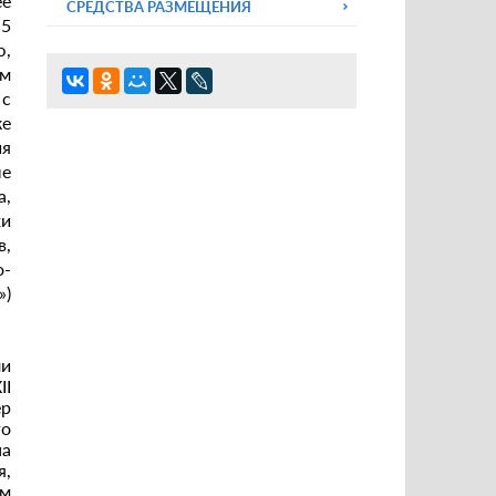
ее
СРЕДСТВА РАЗМЕЩЕНИЯ
,5
ю,
им
 с
ке
ия
ые
а,
хи
в,
о-
)
ли
II
ер
го
на
я,
ом