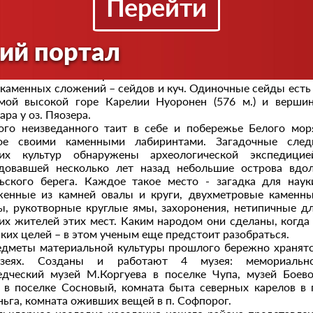
Перейти
тники материальной культуры, послужили своего ро
кой духовной культуры. В горной части района обнаруже
 – священные камни древних саамов. Кивакка – одна из тр
ий портал
оких вершин Карелии (почти 499,5 м.
/parks.karelia.ru/paanajarvi/rus/3.html
). Культовый компле
ится выше 400-метровой отметки и насчитывает несколь
 каменных сложений – сейдов и куч. Одиночные сейды есть
мой высокой горе Карелии Нуоронен (576 м.) и верши
ра у оз. Пяозера.
го неизведанного таит в себе и побережье Белого мор
тое своими каменными лабиринтами. Загадочные сле
их культур обнаружены археологической экспедицие
довавшей несколько лет назад небольшие острова вдо
ьского берега. Каждое такое место - загадка для наук
енные из камней овалы и круги, двухметровые каменн
ы, рукотворные круглые ямы, захоронения, нетипичные д
их жителей этих мест. Каким народом они сделаны, когда
аких целей – в этом ученым еще предстоит разобраться.
дметы материальной культуры прошлого бережно хранят
зеях. Созданы и работают 4 музея: мемориально
едческий музей М.Коргуева в поселке Чупа, музей Боев
 в поселке Сосновый, комната быта северных карелов в 
ньга, комната оживших вещей в п. Софпорог.