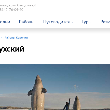
заводск, ул. Свердлова, 8
(8142) 76-04-40
релии
Районы
Путеводитель
Туры
Раз
Районы Карелии
ухский