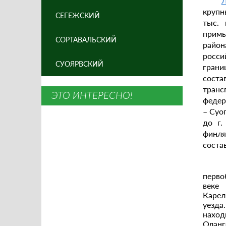
Л
крупн
СЕГЕЖСКИЙ
тыс. 
примы
СОРТАВАЛЬСКИЙ
район
росси
СУОЯРВСКИЙ
грани
соста
тран
ЭТО ИНТЕРЕСНО!
федер
– Суо
до г.
финл
соста
В 
перво
веке 
Карел
уезд
наход
Оланг