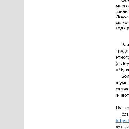
Фол
много
закли
Лоухс
сказо
года 
Ра
тради
этног
(п.Ло
п.Чуп
Бо
шумны
самая
живот
На те
баз
https:
яхт-к