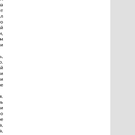
ла
от
ыл
то
ой
и,
ом
 и
ь,
р.
ой
и
 и
ие
я.
нь
ри
но
зе
а,
а,