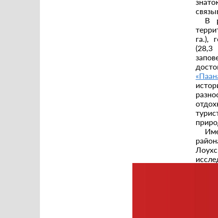
знато
связы
В 
терри
га.),
(28,3
запов
досто
«Паан
истор
разн
отдох
турис
приро
Име
район
Лоух
иссл
биос
«Карт
биост
на о.
униве
Пр