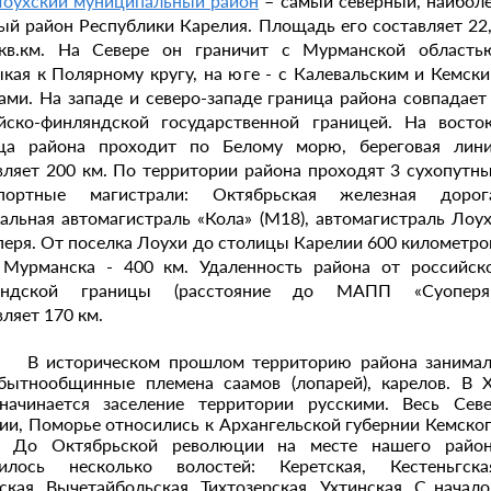
оухский муниципальный район
– самый северный, наибол
ый район Республики Карелия. Площадь его составляет 22
кв.км. На Севере он граничит с Мурманской область
кая к Полярному кругу, на юге - с Калевальским и Кемск
ами. На западе и северо-западе граница района совпадает
йско-финляндской государственной границей. На восто
ца района проходит по Белому морю, береговая лин
вляет 200 км. По территории района проходят 3 сухопутн
спортные магистрали: Октябрьская железная дорог
альная автомагистраль «Кола» (М18), автомагистраль Лоу
перя. От поселка Лоухи до столицы Карелии 600 километро
 Мурманска - 400 км. Удаленность района от российск
яндской границы (расстояние до МАПП «Суоперя»
вляет 170 км.
историческом прошлом территорию района занима
бытнообщинные племена саамов (лопарей), карелов. В Х
начинается заселение территории русскими. Весь Сев
ии, Поморье относились к Архангельской губернии Кемско
а. До Октябрьской революции на месте нашего райо
илось несколько волостей: Керетская, Кестеньгска
ская, Вычетайбольская, Тихтозерская, Ухтинская. С начал