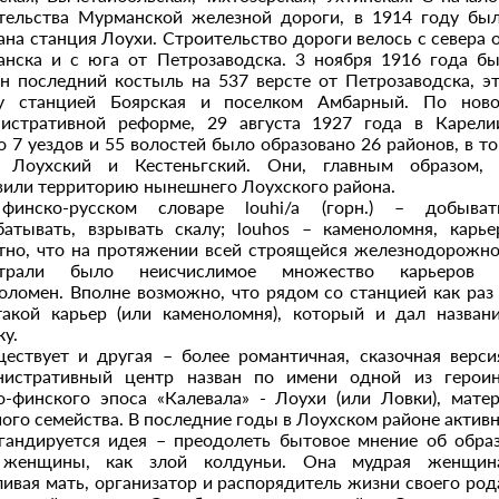
тельства Мурманской железной дороги, в 1914 году бы
ана станция Лоухи. Строительство дороги велось с севера 
нска и с юга от Петрозаводска. 3 ноября 1916 года б
н последний костыль на 537 версте от Петрозаводска, э
у станцией Боярская и поселком Амбарный. По нов
истративной реформе, 29 августа 1927 года в Карели
о 7 уездов и 55 волостей было образовано 26 районов, в т
е Лоухский и Кестеньгский. Они, главным образом,
вили территорию нынешнего Лоухского района.
финско-русском словаре louhi/a (горн.) – добыват
батывать, взрывать скалу; louhos – каменоломня, карье
тно, что на протяжении всей строящейся железнодорожн
страли было неисчислимое множество карьеров 
оломен. Вполне возможно, что рядом со станцией как раз
акой карьер (или каменоломня), который и дал назван
ку.
ествует и другая – более романтичная, сказочная верси
истративный центр назван по имени одной из герои
о-финского эпоса «Калевала» - Лоухи (или Ловки), мате
ого семейства. В последние годы в Лоухском районе актив
гандируется идея – преодолеть бытовое мнение об обра
 женщины, как злой колдуньи. Она мудрая женщин
ливая мать, организатор и распорядитель жизни своего род