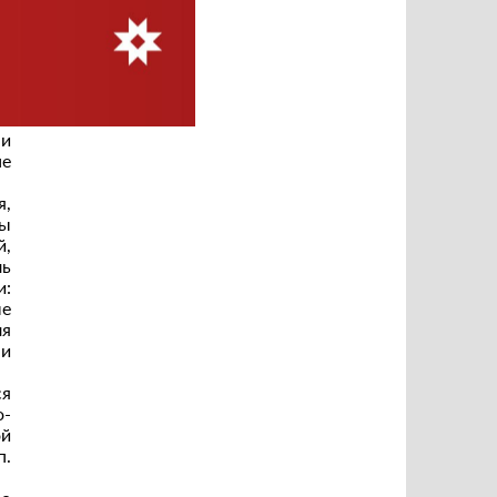
да
ны
ех
)
кс
ко
 и
не
я,
ды
й,
ль
и:
ые
ля
 и
ся
-
ой
п.