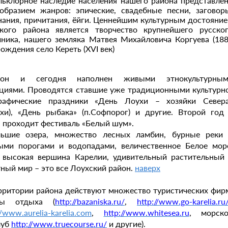
ьклорное наследие населения нашего района представле
образием жанров: эпические, свадебные песни, заговор
нания, причитания, ёйги. Ценнейшим культурным достояни
кого района является творчество крупнейшего русско
чника, нашего земляка Матвея Михайловича Коргуева (18
рождения село Кереть (XVI век)
йон и сегодня наполнен живыми этнокультурным
циями. Проводятся ставшие уже традиционными культурн
рафические праздники «День Лоухи – хозяйки Север
ухи), «День рыбака» (п.Софпорог) и другие. Второй год
а проходит фестиваль «Белый шум».
льшие озера, множество лесных ламбин, бурные реки
ми порогами и водопадами, величественное Белое мор
 высокая вершина Карелии, удивительный растительный
ный мир – это все Лоухский район.
наверх
рритории района действуют множество туристических фир
ы отдыха (
http://bazaniska.ru/
,
http://www.go-karelia.ru
//www.aurelia-karelia.com
,
http://www.whitesea.ru
, морск
луб
http://www.truecourse.ru/
и другие).