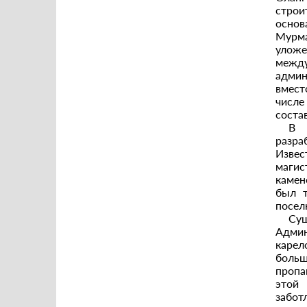
строи
основ
Мурма
уложе
межд
админ
вмест
числ
соста
В 
разра
Извес
маги
камен
был т
посел
Сущ
Админ
карел
больш
пропа
этой
забот