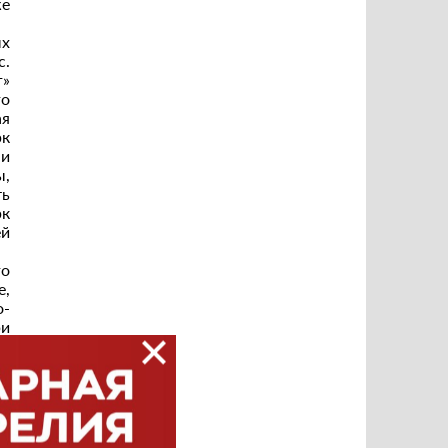
же
ых
с.
г»
го
ая
рк
и
ы,
ть
рк
ей
го
е,
о-
ри
ия
),
та
го
ые