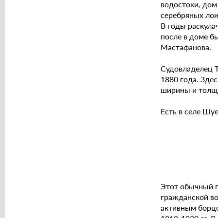
водостоки, дом
серебряных лож
В годы раскула
после в доме бы
Мастафанова.
Судовладелец Т
1880 года. Зде
ширины и толщи
Есть в селе Шу
Этот обычный п
гражданской во
активным борцо