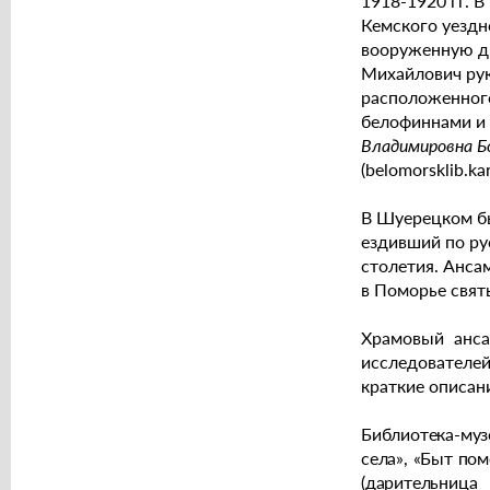
1918-1920 гг. 
Кемского уездн
вооруженную др
Михайлович рук
расположенного
белофиннами и 
Владимировна Б
(belomorsklib.kar
В Шуерецком бы
ездивший по ру
столетия. Анса
в Поморье свят
Храмовый анса
исследователей
краткие описани
Библиотека-муз
села», «Быт пом
(дарительница