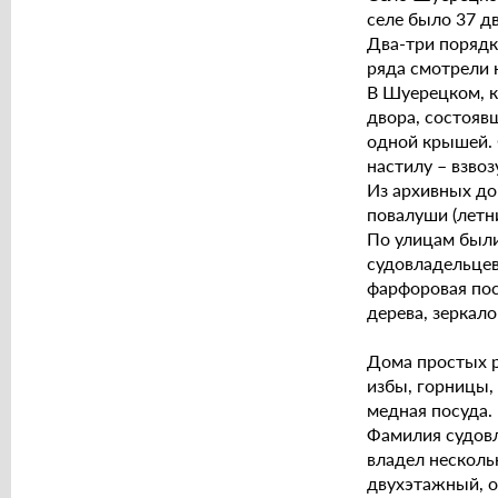
селе было 37 д
Два-три порядк
ряда смотрели 
В Шуерецком, к
двора, состояв
одной крышей. 
настилу – взвоз
Из архивных до
повалуши (летни
По улицам были
судовладельцев
фарфоровая пос
дерева, зеркало
Дома простых р
избы, горницы,
медная посуда.
Фамилия судовл
владел несколь
двухэтажный, о