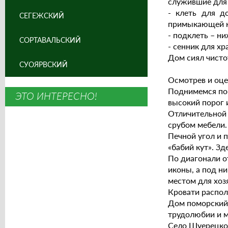
служившие для 
- клеть для до
СЕГЕЖСКИЙ
примыкающей к
- подклеть – ни
СОРТАВАЛЬСКИЙ
- сенник для х
Дом сиял чисто
СУОЯРВСКИЙ
Осмотрев и оце
Поднимемся по 
ЭТО ИНТЕРЕСНО!
высокий порог 
Отличительной 
срубом мебели. 
Печной угол и 
«бабий кут». Зд
По диагонали от
иконы, а под ни
местом для хоз
Кровати распол
Дом поморский 
трудолюбии и м
Село Шуерецкое