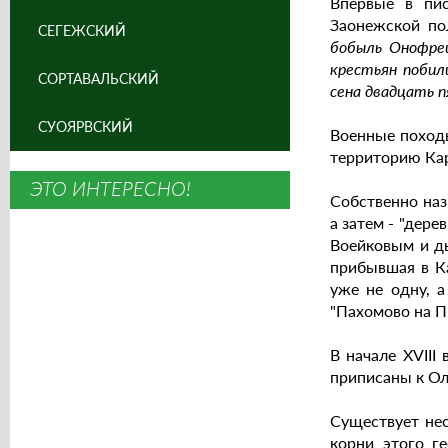
Впервые в пис
Заонежской по
СЕГЕЖСКИЙ
бобыль Онофрей
крестьян побил
СОРТАВАЛЬСКИЙ
сена двадцать п
СУОЯРВСКИЙ
Военные походы
территорию Кар
ЭТО ИНТЕРЕСНО!
Собственно наз
а затем - "дере
Воейковым и дь
прибывшая в К
уже не одну, а
"Пахомово на П
В начале XVIII
приписаны к Ол
Существует нес
корни этого г