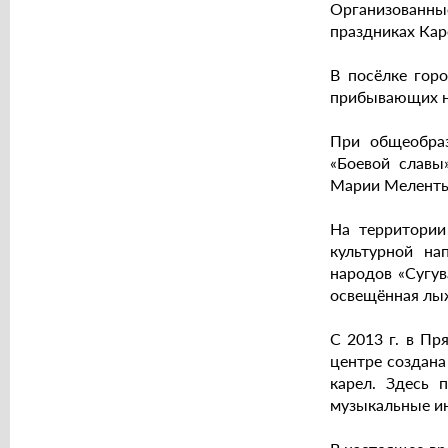
Организованн
праздниках Кар
В посёлке гор
прибывающих н
При общеобраз
«Боевой славы
Марии Мелентье
На территории
культурной на
народов «Сугув
освещённая лыж
С 2013 г. в Пр
центре создана
карел. Здесь 
музыкальные ин