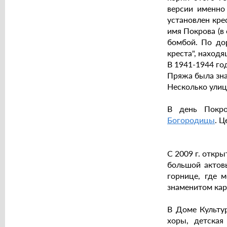
версии именно
установлен кре
имя Покрова (в 
бомбой. По дор
креста", наход
В 1941-1944 го
Пряжа была зна
Несколько улиц
В день Покр
Богородицы
. Ц
С 2009 г. откр
большой актов
горнице, где 
знаменитом кар
В Доме Культур
хоры, детская