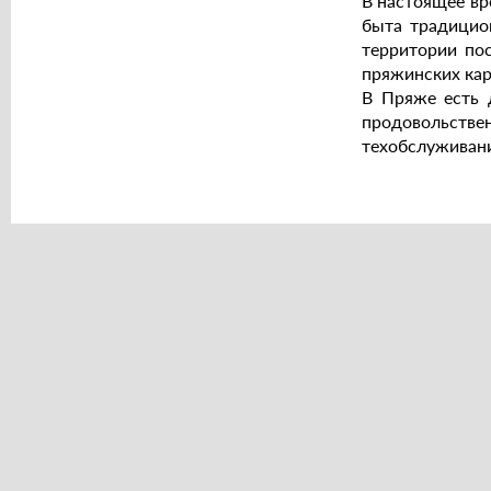
В настоящее вр
быта традицио
территории пос
пряжинских кар
В Пряже есть д
продовольств
техобслуживани