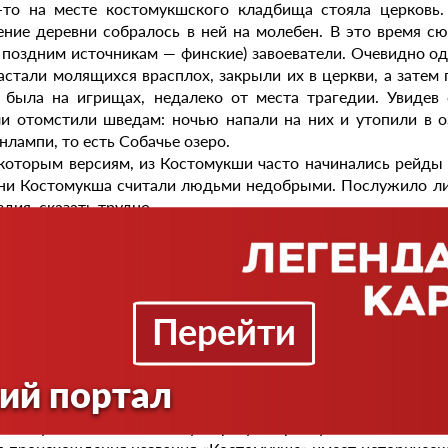
-то на месте костомукшского кладбища стояла церковь.
ение деревни собралось в ней на молебен. В это время 
 поздним источникам — финские) завоеватели. Очевидно о
астали молящихся врасплох, закрыли их в церкви, а затем
 была на игрищах, недалеко от места трагедии. Увиде
и отомстили шведам: ночью напали на них и утопили в о
нлампи, то есть Собачье озеро.
которым версиям, из Костомукши часто начинались рейды 
ни Костомукша считали людьми недобрыми. Послужило ли
здия, сказать трудно.
сте сожженной церкви оставшиеся в живых жители деревн
. Луис Спарре, а два года спустя и фотограф Инто-К
атлеть на фотографиях сказочный край «Калевалы» и запис
руны этого эпоса, застали этот грубо отесанный крест уже
и было расположено старое кладбище.
Перейти
 же произошла трагедия в Костомукше? Если обратиться 
их и карел против шведов и финнов, ответных набегов после
ий портал
 около двух десятков километров от Костомукши, стояло в
вероятности, произошло сражение. По этим же местам шве
 их путь шел по южному берегу озера Куйто к Кеми… По