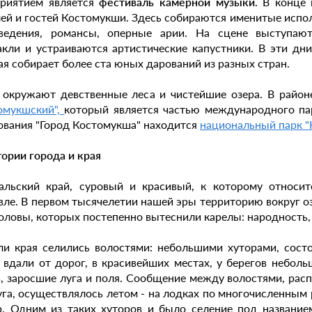
риятием является
фестиваль камерной музыки
. В конце
ей и гостей Костомукши. Здесь собираются именитые исполн
ведения, романсы, оперные арии. На сцене выступают
акли и устраиваются артистические капустники. В эти дн
ая собирает более ста юных дарований из разных стран.
 окружают девственные леса и чистейшие озера. В райо
омукшский",
который является частью международного па
ования "Город Костомукша" находится
национальный парк "
тории города и края
альский край, суровый и красивый, к которому относи
вле. В первом тысячелетии нашей эры территорию вокруг оз
оловы, которых постепенно вытеснили карелы: народность,
и края селились волостями: небольшими хуторами, состо
, вдали от дорог, в красивейших местах, у берегов небо
, заросшие луга и поля. Сообщение между волостями, ра
уга, осуществлялось летом - на лодках по многочисленным р
р. Одним из таких хуторов и было селение под название