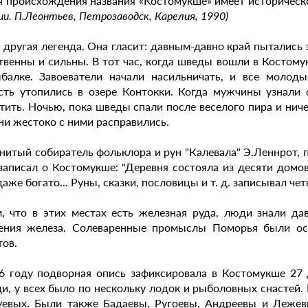
я происхождения названия «Костомукше» имеет историческ
ии. П.Леонтьев, Петрозаводск, Карелия, 1990)
и другая легенда. Она гласит: давным-давно край пытались
твенны и сильны. В тот час, когда шведы вошли в Костом
балке. Завоеватели начали насильничать, и все молод
сть утопились в озере Контокки. Когда мужчины узнали 
тить. Ночью, пока шведы спали после веселого пира и нич
ни жестоко с ними расправились.
нитый собиратель фольклора и рун "Калевала" Э.Леннрот, 
 записал о Костомукше: "Деревня состояла из десяти домо
даже богато... Руны, сказки, пословицы и т. д. записывал чет
, что в этих местах есть железная руда, люди знали да
ения железа. Солеваренные промыслы Поморья были ос
тов.
6 году подворная опись зафиксировала в Костомукше 27 
и, у всех было по нескольку лодок и рыболовных снастей
евых. Были также Бадаевы, Ругоевы, Андреевы и Лежев