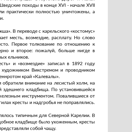
Шведские походы в конце XVI - начале XVII
ли практически полностью уничтожены, а
и.
кша». В переводе с карельского «костомус»
ает месть, возмездие, расплату. Но слово
есто. Первое толкование по отношению к
ерно и второе: пожалуй, больше нигде в
ных ельников.
сть» и «возмездие» записал в 1892 году
с художником Викстремом и проводником
Леннротом край «Калевалы».
и обратили внимание на лесистый холм, на
ой здешнего кладбища. По установившейся
 железным инструментом. Повалившиеся от
гилах кресты и надгробья не поправлялись.
лялось типичным для Северной Карелии. В
подобное кладбище было ухоженным, кресты
представляли собой чащу.