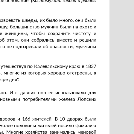
ое основание.
(Костомукша. Города и районы
 завоевать шведы, их было много, они были
укшу, большинство мужчин были на охоте и
ые женщины, чтобы сохранить чистоту и
об этом, они собрались вместе и решили
его не подозревали об опасности, мужчины
путешествуя по Калевальскому краю в 1837
в, многие из которых хорошо отстроены, а
ыре дня".
вно. И с давних пор ее использовали для
новными потребителями железа Лопских
дворов и 166 жителей. В 10 дворах были
. Более половины жителей носило фамилию
ы. Многие хозяйства занимались меновой