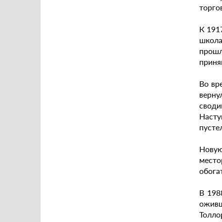
торго
К 191
школа
прошл
приня
Во вр
верну
своди
Насту
пусте
Нову
место
обога
В 198
оживш
Толло