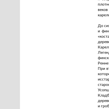
плотн
веков
карел
До си
и фин
«кост
дерев
Карел
Леген
финск
Ренне
При в
котор
исста
старо
Усопш
Кладб
дерев
и гро