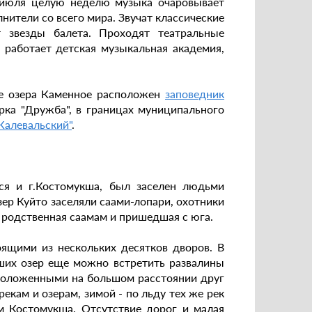
 июля целую неделю музыка очаровывает
ители со всего мира. Звучат классические
 звезды балета. Проходят театральные
и работает детская музыкальная академия,
не озера Каменное расположен
заповедник
рка "Дружба", в границах муниципального
Калевальский"
.
тся и г.Костомукша, был заселен людьми
ер Куйто заселяли саами-лопари, охотники
 родственная саамам и пришедшая с юга.
ящими из нескольких десятков дворов. В
льших озер еще можно встретить развалины
сположенными на большом расстоянии друг
екам и озерам, зимой - по льду тех же рек
м Костомукша. Отсутствие дорог и малая