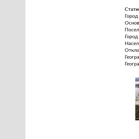
Стати
Город
Основ
Посел
Город 
Насел
Откло
Геогр
Геогр