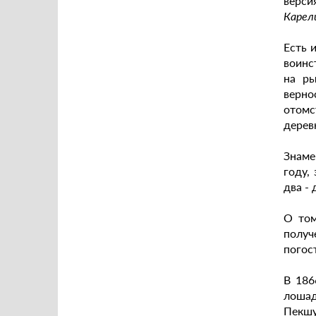
верси
Карел
Есть 
воинс
на ры
верно
отомс
дерев
Знаме
году,
два - 
О том
получ
погос
В 186
лошад
Пекшу