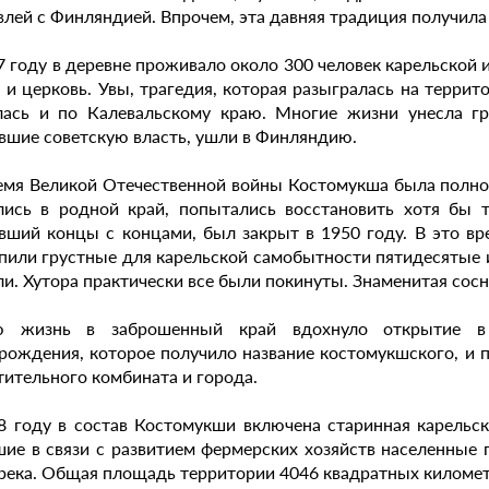
влей с Финляндией. Впрочем, эта давняя традиция получила
7 году в деревне проживало около 300 человек карельской
 и церковь. Увы, трагедия, которая разыгралась на террит
ась и по Калевальскому краю. Многие жизни унесла гр
вшие советскую власть, ушли в Финляндию.
емя Великой Отечественной войны Костомукша была полнос
лись в родной край, попытались восстановить хотя бы т
вший концы с концами, был закрыт в 1950 году. В это вр
пили грустные для карельской самобытности пятидесятые 
ли. Хутора практически все были покинуты. Знаменитая сос
ю жизнь в заброшенный край вдохнуло открытие в
рождения, которое получило название костомукшского, и 
тительного комбината и города.
8 году в состав Костомукши включена старинная карельск
ие в связи с развитием фермерских хозяйств населенные 
река. Общая площадь территории 4046 квадратных километ