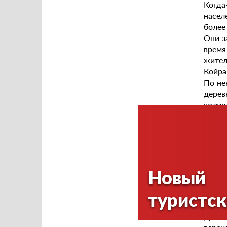
Когда
насел
более
Они з
время
жител
Койра
По не
дерев
возме
На ме
крест
запеч
миру 
него 
Новый
Когда
русск
туристск
а это
всей 
Далее