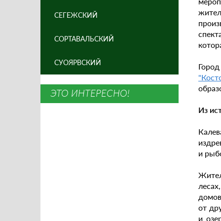
мероп
жител
СЕГЕЖСКИЙ
произ
спект
СОРТАВАЛЬСКИЙ
котор
СУОЯРВСКИЙ
Город
"Кост
образ
ЭТО ИНТЕРЕСНО!
Из ис
Калев
издре
и рыб
Жител
лесах
домов
от др
и озе