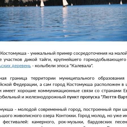
 Костомукша - уникальный пример сосредоточения на мало
е участков дикой тайги, крупнейшего горнодобывающего
ьских деревень
- колыбели эпоса "Калевала".
ная граница территории муниципального образования 
йской Федерации, а сам город Костомукша расположен в 
и имеет хорошие коммуникационные связи со странами 
обильный и железнодорожный
пункт пропуска "Люття-Вар
мукша - молодой современный город, построенный при ш
ьшого живописного озера Контокки. Город молод, но уже 
 фестивалей: камерного, рок-музыки, бардовских песе