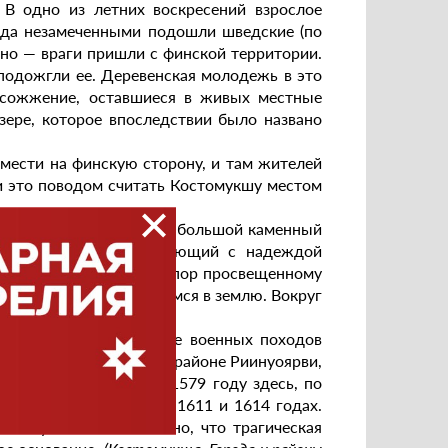
 В одно из летних воскресений взрослое
сюда незамеченными подошли шведские (по
дно — враги пришли с финской территории.
 подожгли ее. Деревенская молодежь в это
в сожжение, оставшиеся в живых местные
зере, которое впоследствии было названо
мести на финскую сторону, и там жителей
 это поводом считать Костомукшу местом
и поставили часовню и большой каменный
онрад Инха, путешествующий с надеждой
ать неизвестные до сих пор просвещенному
 наполовину провалившимся в землю. Вокруг
к истории, то на карте военных походов
дних обозначено, что в районе Риинуоярви,
оенное укрепление. В 1579 году здесь, по
ды проходили в 1592, 1611 и 1614 годах.
этому вполне возможно, что трагическая