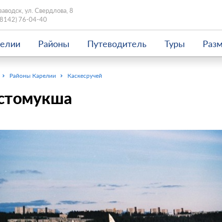
заводск, ул. Свердлова, 8
(8142) 76-04-40
релии
Районы
Путеводитель
Туры
Раз
Районы Карелии
Каскесручей
стомукша