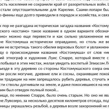
ость населения не сохранили край от разорительных войн. 
 стали опустошительными для Карелии. Саами-лопари бы
о-финны еще долго приводили в порядок и хозяйства, и связ
х пор не разгадана историческая загадка названия «Костому
ского «костамо» такое название в одном варианте обознач
амо» можно еще перевести и как сильно увлажненное м
не Костомукша исторически оправданно, но столь же в
ии не встретишь такого обилия верховых болот и увлажнен
ду о происхождении названия «Костомукша» от слов «ме
ий этнограф и художник Луис Спарре, который вместе 
 побывал в этих местах, желая увидеть воспетый Элиасом 
ъезде в эту деревню со стороны Костомукшского озера он
ом росли могучие, древние ели и сосны, охранявшие пок
ри традиции на нем запрещалось рубить деревья, стучать
сти стволы догнивали на земле, и даже покосившиеся на мо
им был отведен полный покой…
ище, по мнению Спарре, было очень старым. Но оно не яв
не Лувозеро, за несколько десятков километров отсюда, 
бницы украшались резьбой, а деревья возле захоронений не 