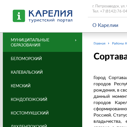
г. Петрозаводск, ул.
Тел.
+7 (8142) 76-0
О Карелии
МУНИЦИПАЛЬНЫЕ
Главная
Районы 
ОБРАЗОВАНИЯ
Сортав
БЕЛОМОРСКИЙ
КАЛЕВАЛЬСКИЙ
Город Сортава
городов Респу
КЕМСКИЙ
рождения, в св
данный момент
КОНДОПОЖСКИЙ
городов Карел
сформированно
КОСТОМУКШСКИЙ
Россией. Стату
владычества, 
ЛАХДЕНПОХСКИЙ