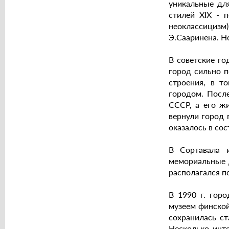
уникальные дл
стилей XIX - 
неоклассициз
Э.Сааринена. Н
В советские го
город сильно п
строения, в т
городом. Посл
СССР, а его жи
вернули город 
оказалось в со
В Сортавала 
мемориальные д
располагался п
В 1990 г. гор
музеем финской
сохранилась ст
Несколько инте