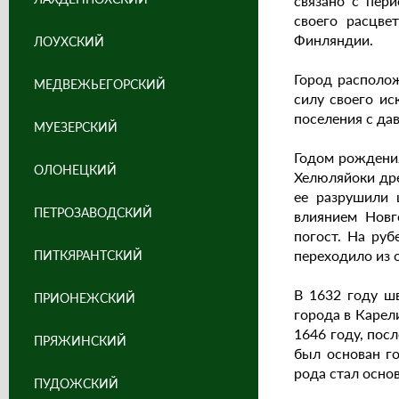
связано с пер
своего расцве
Финляндии.
ЛОУХСКИЙ
Город располо
МЕДВЕЖЬЕГОРСКИЙ
силу своего и
поселения с да
МУЕЗЕРСКИЙ
Годом рождения 
ОЛОНЕЦКИЙ
Хелюляйоки дре
ее разрушили 
ПЕТРОЗАВОДСКИЙ
влиянием Новг
погост. На руб
переходило из 
ПИТКЯРАНТСКИЙ
В 1632 году шв
ПРИОНЕЖСКИЙ
города в Карели
1646 году, пос
ПРЯЖИНСКИЙ
был основан г
рода стал осно
ПУДОЖСКИЙ