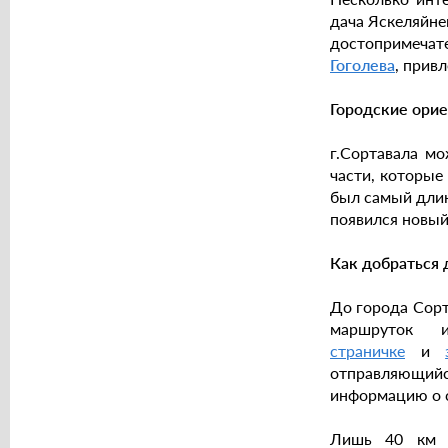
дача Яскеляйне
достопримечат
Гоголева
, прив
Городские ори
г.Сортавала мо
части, которые
был самый длин
появился новый
Как добраться 
До города Сорт
маршруток
страничке
и
отправляющийс
информацию о с
Лишь 40 км 