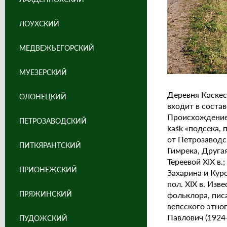
ЛОУХСКИЙ
МЕДВЕЖЬЕГОРСКИЙ
МУЕЗЕРСКИЙ
Деревня Каскес
ОЛОНЕЦКИЙ
входит в соста
Происхождение т
ПЕТРОЗАВОДСКИЙ
kaśk «подсека,
от Петрозаводс
ПИТКЯРАНТСКИЙ
Гимрека, Друга
Тереевой XIX в.
ПРИОНЕЖСКИЙ
Захарина и Куро
пол. XIX в. Из
ПРЯЖИНСКИЙ
фольклора, пис
вепсского этно
Павлович (1924
ПУДОЖСКИЙ