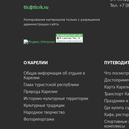
Тел.
+7 (
tic@ticrk.ru
Копирование материалов только с разрешения
администрации сайта
О КАРЕЛИИ
ПУТЕВОДИ
Общая информация об отдыхе в
Что посмотре
Карелии
Достопримеч
Глава туристской республики
Карта Карел
Природа Карелии
Транспорт К
Историко-культурные территории
Праздники и
Культурные традиции
Где купить с
Народное творчество
Кафе, ресто
Фоторепортажи
Спортивные 
комплексы