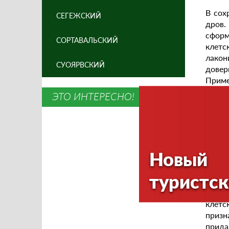
В сох
СЕГЕЖСКИЙ
дров.
сформ
СОРТАВАЛЬСКИЙ
клетс
лакон
СУОЯРВСКИЙ
довер
Приме
компл
ЭТО ИНТЕРЕСНО!
ассим
состы
крыты
На пр
южных
Новый
дерев
некот
туристск
Из хо
дерев
клетс
призн
прида