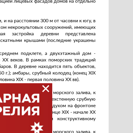
тацией лицевых фасадов домов на отдельно
 и на расстоянии 300 м от часовни к югу, в
ксом некрокультовых сооружений, имеющих
лая застройка деревни представлена
хскатными крышами (последние украшены
среднем подклете, а двухэтажный дом -
и ХХ веков. В рамках поморских традиций
аров. В деревне находится пять объектов,
 г.); амбары, срубный колодец (конец XIX
овина ХIХ - первая половина XX вв).
етняя Речка на берегу морского залива, к
дставляет собой четырехстенную срубную
енцовом подклете, с продухом на фронтоне
бар, построенный в конце XIX - начале ХХ
уся планировочному и конструктивному
етняя Речка на берегу морского залива, к