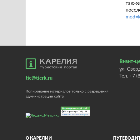
также
пос
mod=k
Визит-це
ул. Свер
Тел.
+7 (
tic@ticrk.ru
Копирование материалов только с разрешения
администрации сайта
О КАРЕЛИИ
ПУТЕВОДИ