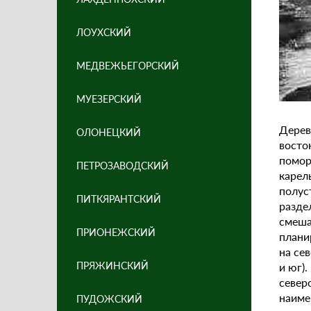
ЛОУХСКИЙ
МЕДВЕЖЬЕГОРСКИЙ
МУЕЗЕРСКИЙ
Дерев
ОЛОНЕЦКИЙ
восто
помор
ПЕТРОЗАВОДСКИЙ
карел
полус
ПИТКЯРАНТСКИЙ
разде
смеш
ПРИОНЕЖСКИЙ
плани
на се
ПРЯЖИНСКИЙ
и юг)
север
наиме
ПУДОЖСКИЙ