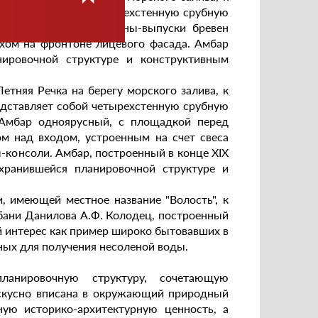
дставляет собой четырехстенную срубную
рающимся на кронштейны-выпуски бревен
ухом на фронтоне лицевого фасада. Амбар
нировочной структуре и конструктивным
етняя Речка на берегу морского залива, к
дставляет собой четырехстенную срубную
 Амбар одноярусный, с площадкой перед
м над входом, устроенным на счет свеса
консоли. Амбар, построенный в конце XIX
охранившейся планировочной структуре и
, имеющей местное название "Волость", к
 бани Данилова А.Ф. Колодец, построенный
ый интерес как пример широко бытовавших в
ных для получения несоленой воды.
анировочную структуру, сочетающую
искусно вписана в окружающий природный
ую историко-архитектурную ценность, а