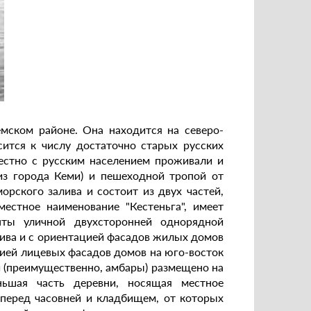
мском районе. Она находится на северо-
сится к числу достаточно старых русских
естно с русским населением проживали и
из города Кеми) и пешеходной тропой от
орского залива и состоит из двух частей,
естное наименование "Кестеньга", имеет
ты уличной двухсторонней однорядной
лива и с ориентацией фасадов жилых домов
ацией лицевых фасадов домов на юго-восток
и (преимущественно, амбары) размещено на
ньшая часть деревни, носящая местное
" перед часовней и кладбищем, от которых