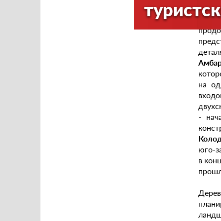
туристск
котор
постр
продо
предс
детал
Амба
котор
на од
входо
двухс
- нач
конст
Колод
юго-з
в кон
прошл
Дере
плани
ландш