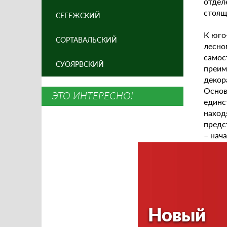
отдел
стоящ
СЕГЕЖСКИЙ
К юго
СОРТАВАЛЬСКИЙ
лесно
само
СУОЯРВСКИЙ
преим
декор
Основ
ЭТО ИНТЕРЕСНО!
единс
наход
предс
– нач
Амба
котор
постр
лицев
вв., 
Новый
решен
Амба