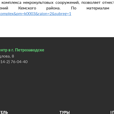
 комплекса некрокультовых сооружений, позволяет отнес
елений Кемского района. По материал
omplex&pm=k0003&raion=2&subreg=1
нтр в г. Петрозаводске
длова, 8
814-2) 76-04-40
ТЕЛЬ
ТУРЫ
I