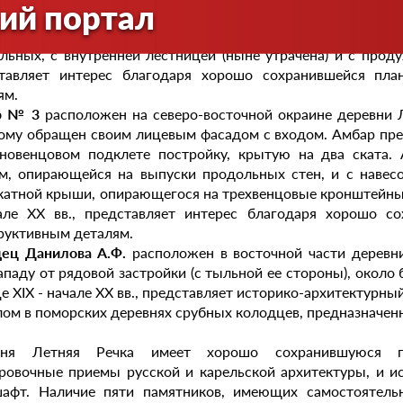
ий портал
ому обращен своим лицевым фасадом с входом. Амбар пре
ойку. Амбар двухъярусный с навесом над входом, опи
льных, с внутренней лестницей (ныне утрачена) и с прод
тавляет интерес благодаря хорошо сохранившейся пла
ям.
р № 3
расположен на северо-восточной окраине деревни Л
ому обращен своим лицевым фасадом с входом. Амбар пре
новенцовом подклете постройку, крытую на два ската.
м, опирающейся на выпуски продольных стен, и с навесо
катной крыши, опирающегося на трехвенцовые кронштейны-
але ХХ вв., представляет интерес благодаря хорошо с
руктивным деталям.
ец Данилова А.Ф.
расположен в восточной части деревни
ападу от рядовой застройки (с тыльной ее стороны), около
це XIX - начале ХХ вв., представляет историко-архитектурн
ом в поморских деревнях срубных колодцев, предназначен
вня Летняя Речка имеет хорошо сохранившуюся пл
ровочные приемы русской и карельской архитектуры, и 
афт. Наличие пяти памятников, имеющих самостоятельн