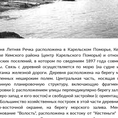
ня Летняя Речка расположена в Карельском Поморье, Ке
ке Кемского района (центр Карельского Поморья) и отно
ских поселений, в котором по сведениям 1897 года совм
ы. Связь с деревней осуществляется по морю (на судне 
танка железной дороги. Деревня расположена на берегу м
ленных нешироким полем. Центральная часть, носящая м
анную планировочную структуру, включающую фрагмен
ровки (с расположением улицы перпендикулярно берегу за
веро-запад и юго-восток) и свободной застройки (с ориент
. Большинство хозяйственных построек в этой части деревн
о-восточной окраине, на берегу морского залива. Ме
нование "Волость", расположена к востоку от "Кестеньги