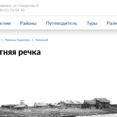
заводск, ул. Свердлова, 8
(8142) 76-04-40
релии
Районы
Путеводитель
Туры
Раз
Районы Карелии
Кемский
тняя речка