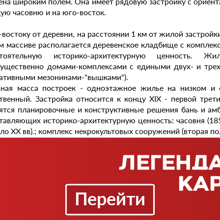
ена широким полем. Она имеет рядовую застройку с ориен
ую часовню и на юго-восток.
-востоку от деревни, на расстоянии 1 км от жилой застройки,
м массиве располагается деревенское кладбище с компле
стоятельную историко-архитектурную ценность. Жи
ущественно домами-комплексами с едиными двух- и тре
ативными мезонинами-"вышками").
ная масса построек - одноэтажное жилье на низком и 
твенный. Застройка относится к концу XIX - первой трет
ятся планировочные и конструктивные решения бань и амб
тавляющих историко-архитектурную ценность: часовня (1850
ало ХХ вв).; комплекс некрокультовых сооружений (вторая пол
р № 1
расположен на северо-восточной окраине деревни Л
ому обращен своим лицевым фасадом с входом. Амбар пре
ойку, крытую на два ската. Амбар двухъярусный на двухв
ого фасада, с входной площадкой и навесом над входом. Ам
Перейти
представляет интерес благодаря хорошо сохранившем
иям.
р № 2
расположен на северо-восточной окраине деревни Л