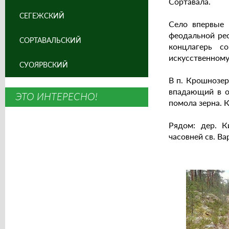
Сортавала.
СЕГЕЖСКИЙ
Село впервые 
феодальной рес
СОРТАВАЛЬСКИЙ
концлагерь с
искусственном
СУОЯРВСКИЙ
В п. Крошнозер
впадающий в о
ЭТО ИНТЕРЕСНО!
помола зерна. 
Рядом: дер. К
часовней св. Ва