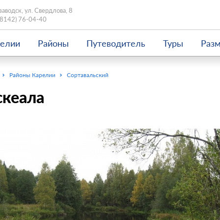
заводск, ул. Свердлова, 8
(8142) 76-04-40
релии
Районы
Путеводитель
Туры
Раз
Районы Карелии
Сортавальский
скеала