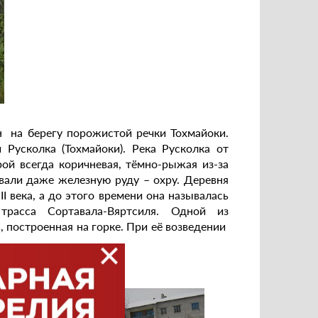
н на берегу порожистой речки Тохмайоки.
 Русколка (Тохмайоки). Река Русколка от
рой всегда коричневая, тёмно-рыжая из-за
вали даже железную руду – охру. Деревня
I века, а до этого времени она называлась
трасса Сортавала-Вяртсиля. Одной из
 построенная на горке. При её возведении