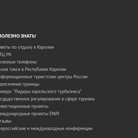
 ПОЛЕЗНО ЗНАТЬ!
оветы по отдыху в Карелии
ТЦ РК
олезные телефоны
ызов такси в Республике Карелии
нформационные туристские центры России
ересечение границы
онкурс "Лидеры карельского турбизнеса"
осударственное регулирование в сфере туризма
нвестиционные проекты
еждународные проекты ENPI
тзывы
сероссийские и международные конференции