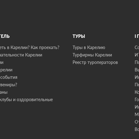
ТЕЛЬ
ТУРЫ
I
ть в Карелии? Как проехать?
Туры в Карелию
С
ательности Карелии
Турфирмы Карелии
И
ии
Реестр туроператоров
П
арелии
В
 события
И
увениры?
П
раны
К
клубы и оздоровительные
Г
И
М
О
В