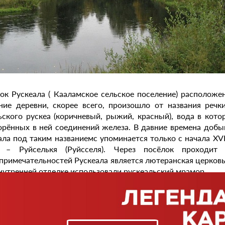
ок Рускеала ( Кааламское сельское поселение) расположе
ние деревни, скорее всего, произошло от названия речки
ьского рускеа (коричневый, рыжий, красный), вода в кото
орённых в ней соединений железа. В давние времена добы
ала под таким названиемс упоминается только с начала XVII
е – Руйселькя (Руйсселя). Через посёлок проходит 
примечательностей Рускеала является лютеранская церковь,
внутренней отделке использовали рускеальский мрамор.