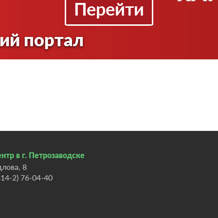
Перейти
ий портал
нтр в г. Петрозаводске
длова, 8
814-2) 76-04-40