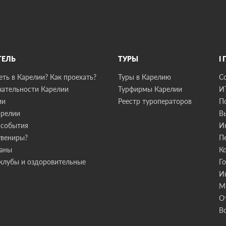
ТЕЛЬ
ТУРЫ
I
ть в Карелии? Как проехать?
Туры в Карелию
С
ательности Карелии
Турфирмы Карелии
И
ии
Реестр туроператоров
П
арелии
В
 события
И
увениры?
П
раны
К
клубы и оздоровительные
Г
И
М
О
В