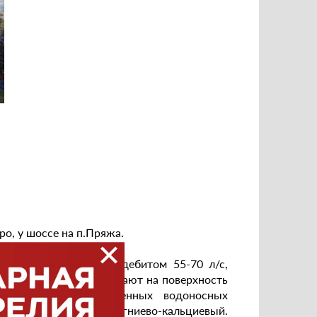
о, у шоссе на п.Пряжа.
лии, восходящий, с дебитом 55-70 л/с,
 воды пресные, поступают на поверхность
ественно из межморенных водоносных
 гидрокарбонатный, магниево-кальциевый.