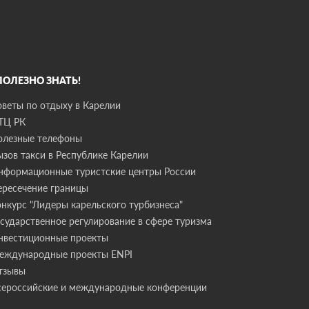
 ПОЛЕЗНО ЗНАТЬ!
оветы по отдыху в Карелии
ТЦ РК
олезные телефоны
ызов такси в Республике Карелии
нформационные туристские центры России
ересечение границы
онкурс "Лидеры карельского турбизнеса"
осударственное регулирование в сфере туризма
нвестиционные проекты
еждународные проекты ENPI
тзывы
сероссийские и международные конференции