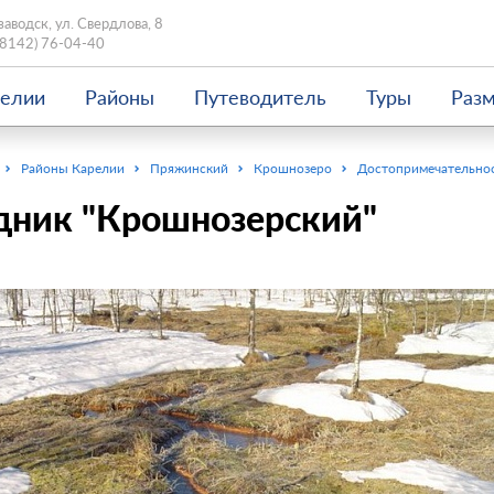
заводск, ул. Свердлова, 8
(8142) 76-04-40
релии
Районы
Путеводитель
Туры
Раз
Районы Карелии
Пряжинский
Крошнозеро
Достопримечательно
дник "Крошнозерский"