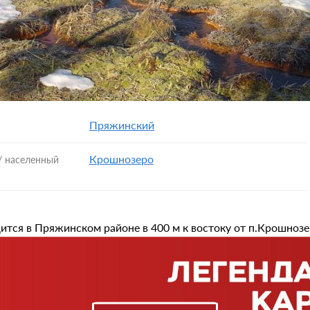
Пряжинский
Крошнозеро
/ населенный
ится в Пряжинском районе в 400 м к востоку от п.Крошнозер
ейший и самый устойчивый по режиму из родников Каре
лагается у подножия склона Корзинской гряды. Подземные
напором несколькими мощными грифонами, преимущ
онтов. Величина минерализацни — 90 мг/л. Состав воды —