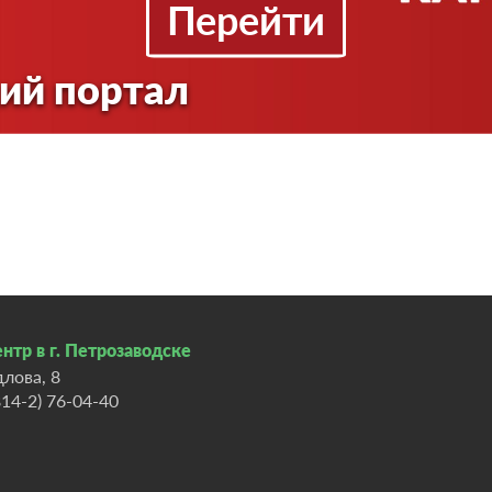
Перейти
жание железо — до 4 мг/л. Eгo соединения откладываю
уемого им Мельничного ручья.
ий портал
тся крупным источником высококачественной питьевой вод
нтр в г. Петрозаводске
длова, 8
814-2) 76-04-40