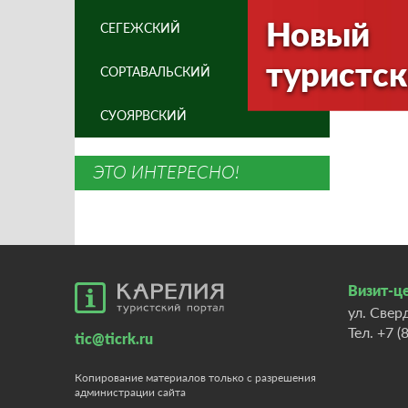
Содер
Новый
СЕГЕЖСКИЙ
образ
туристск
Являе
СОРТАВАЛЬСКИЙ
СУОЯРВСКИЙ
ЭТО ИНТЕРЕСНО!
Визит-це
ул. Свер
Тел.
+7 (
tic@ticrk.ru
Копирование материалов только с разрешения
администрации сайта