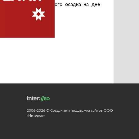
тся в виде желто-бурого осадка на дне
ы.
2006-2026 © Создание и поддержка сайтов ООО
«Интэрсо»