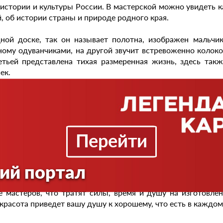
 истории и культуры России. В мастерской можно увидеть
, об истории страны и природе родного края.
ной доске, так он называет полотна, изображен мальчик
ному одуванчиками, на другой звучит встревоженно колоко
етьей представлена тихая размеренная жизнь, здесь так
ек.
аботы выполнены по рисункам вологодских художников Дж
к по его словам рисовать он совсем не умеет.
 в мастерской много досок со стихами, написанными им сам
Перейти
риводит посетителя в раздумье, и многие мысли перепо
бовать дни и даже месяцы. По словам владельца музея, бол
ий портал
м можно прочитать, какую жизнь прожил человек – долгую 
 мастеров, что тратят силы, время и душу на изготовле
 красота приведет вашу душу к хорошему, что есть в каждом 