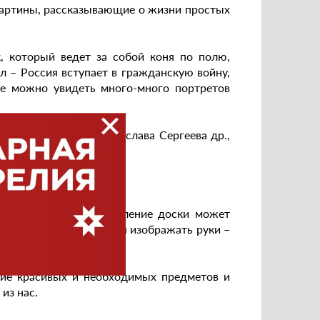
 картины, рассказывающие о жизни простых
, который ведет за собой коня по полю,
л – Россия вступает в гражданскую войну,
же можно увидеть много-много портретов
аны Тунтунджан, Вячеслава Сергеева др.,
им.
лняют сердце. Изготовление доски может
ьше всего ему нравится изображать руки –
и трудную.
ние красивых и необходимых предметов и
из нас.