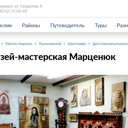
заводск, ул. Свердлова, 8
(8142) 76-04-40
релии
Районы
Путеводитель
Туры
Раз
Районы Карелии
Прионежский
Шелтозеро
Достопримечательно
зей-мастерская Марценюк