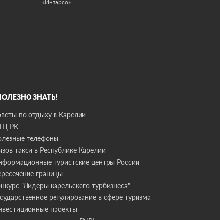
«Интэрсо»
 ПОЛЕЗНО ЗНАТЬ!
оветы по отдыху в Карелии
ТЦ РК
олезные телефоны
ызов такси в Республике Карелии
нформационные туристские центры России
ересечение границы
онкурс "Лидеры карельского турбизнеса"
осударственное регулирование в сфере туризма
нвестиционные проекты