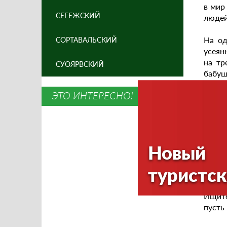
в мир
СЕГЕЖСКИЙ
людей
На од
СОРТАВАЛЬСКИЙ
усеян
на тр
СУОЯРВСКИЙ
бабуш
ЭТО ИНТЕРЕСНО!
Все р
так ка
Также
Новый
Зал п
потре
туристск
по ни
Ищите
пусть