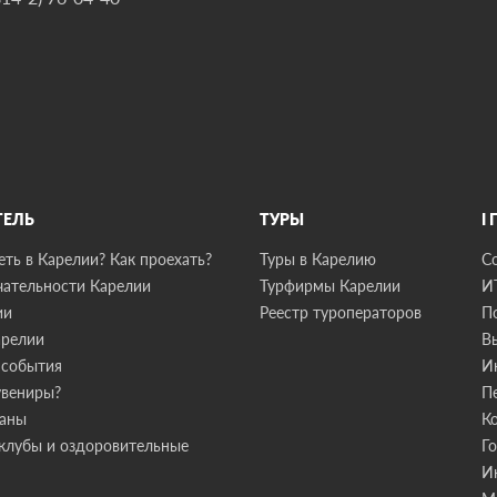
ТЕЛЬ
ТУРЫ
I
ть в Карелии? Как проехать?
Туры в Карелию
С
ательности Карелии
Турфирмы Карелии
И
ии
Реестр туроператоров
П
арелии
В
 события
И
увениры?
П
раны
К
клубы и оздоровительные
Г
И