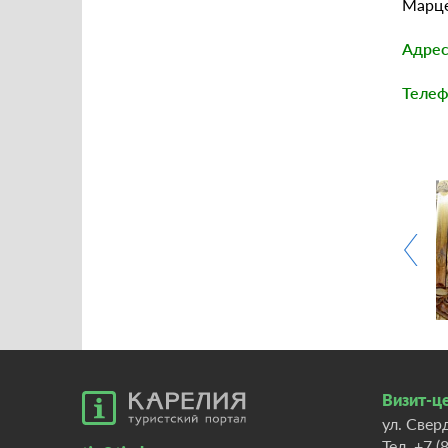
Марце
Адрес
Телеф
8981
Визит-це
ул. Свер
Тел.
+7 (