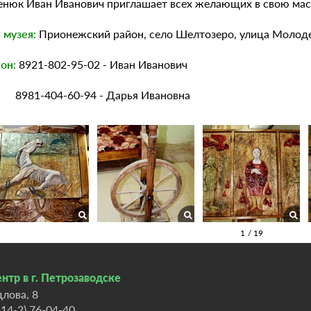
нюк Иван Иванович приглашает всех желающих в свою мас
 музея:
Прионежский район, село Шелтозеро, улица Молод
он:
8921-802-95-02 - Иван Иванович
-404-60-94 - Дарья Ивановна
нтр в г. Петрозаводске
длова, 8
814-2) 76-04-40