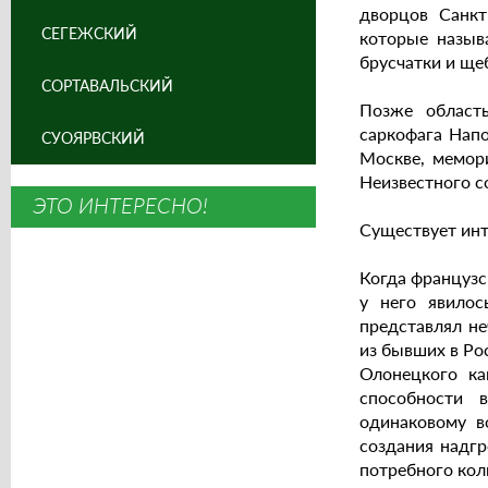
дворцов Санкт
СЕГЕЖСКИЙ
которые назыв
брусчатки и ще
СОРТАВАЛЬСКИЙ
Позже област
саркофага Напо
СУОЯРВСКИЙ
Москве, мемор
Неизвестного с
ЭТО ИНТЕРЕСНО!
Существует инт
Когда французс
у него явилос
представлял не
из бывших в Ро
Олонецкого ка
способности 
одинаковому в
создания надгр
потребного кол