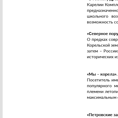
Карелии Компле
предназначенн
школьного во
возможность со
«Северное пор
О предках совр
Корельской зем
затем – России
исторических и
«Мы – корела»
Посетитель име
популярного м
племени летопи
максимальным 
«Петровские з