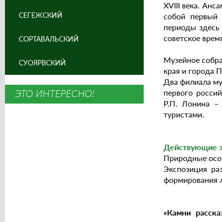
XVIII века. Ан
СЕГЕЖСКИЙ
собой первый 
периоды здесь 
советское врем
СОРТАВАЛЬСКИЙ
Музейное собра
СУОЯРВСКИЙ
края и города П
Два филиала му
ЭТО ИНТЕРЕСНО!
первого росси
Р.П. Лонина –
туристами.
Действующие э
Природные осо
Экспозиция ра
формирования 
«Камни расск