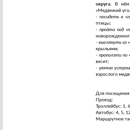
округа.
В нём 
«Медвежий угол
-
посидеть в «г
птицы;
-
пройти под «
новорожденног
-
выглянуть из «
крыльями;
-
проползти по 
весит;
- у
ютно устроит
взрослого медв
Для посещения 
Проезд:
Троллейбус: 1, 6
Автобус: 4, 5, 1
Маршрутное такс