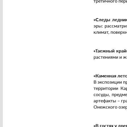
третичного пер
«Следы ледник
эры: рассматри
климат, поверх
«Таежный край
растениями и 
«Каменная лет
В экспозиции п
территории Ка
сосуды, предме
артефакты – гр
Онежского озер
«В гостях у др