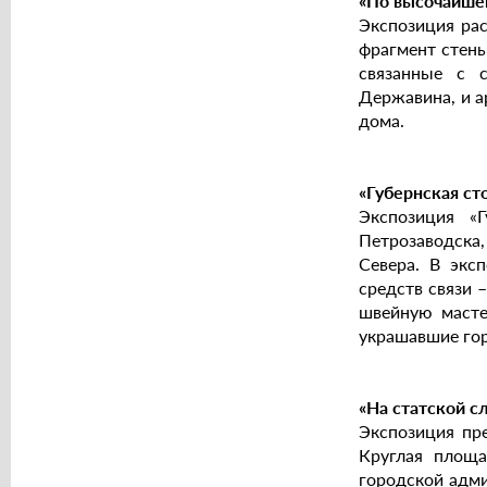
«По высочайше
Экспозиция рас
фрагмент стены
связанные с с
Державина, и а
дома.
«Губернская ст
Экспозиция «
Петрозаводска,
Севера. В экс
средств связи 
швейную масте
украшавшие гор
«На статской с
Экспозиция пре
Круглая площа
городской адм