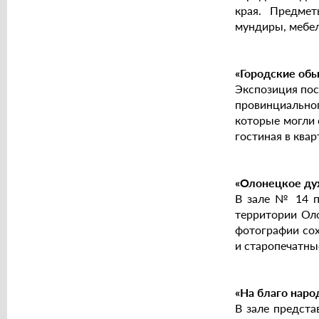
края. Предмет
мундиры, мебел
«Городские об
Экспозиция пос
провинциальног
которые могли 
гостиная в ква
«Олонецкое ду
В зале № 14 пр
территории Оло
фотографии сох
и старопечатны
«На благо наро
В зале предст