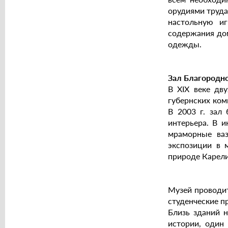
орудиями труда
настольную иг
содержания дом
одежды.
Зал Благородно
В XIX веке дв
губернских ком
В 2003 г. зал
интерьера. В и
мраморные ваз
экспозиции в 
природе Карели
Музей проводит
студенческие п
Близь зданий н
истории, один