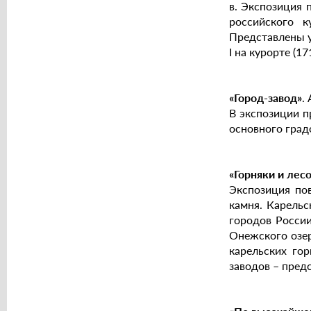
в. Экспозиция 
российского к
Представлены у
I на курорте (1
«Город-завод»
.
В экспозиции п
основного гра
«Горняки и лес
Экспозиция по
камня. Карель
городов России
Онежского озер
карельских гор
заводов – пред