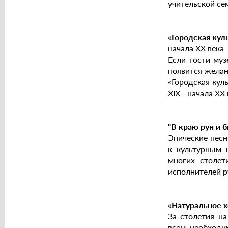
учительской се
«Городская кул
начала ХХ века
Если гости муз
появится желан
«Городская кул
ХIХ - начала ХХ 
"В краю рун и 
Эпические песн
к культурным 
многих столет
исполнителей р
«Натуральное х
За столетия на
всем необходи