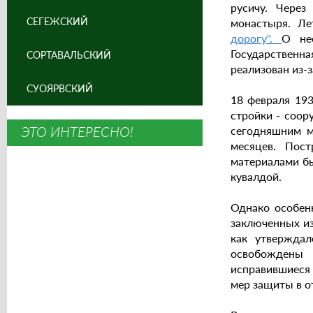
русичу. Чере
СЕГЕЖСКИЙ
монастыря. Лет
дорогу".
О не
Государственн
СОРТАВАЛЬСКИЙ
реализован из-
СУОЯРВСКИЙ
18 февраля 19
стройки - соор
ЭТО ИНТЕРЕСНО!
сегодняшним м
месяцев. Пос
материалами бы
кувалдой.
Однако особенн
заключенных из
как утверждал
освобождены 
исправившиеся 
мер защиты в о