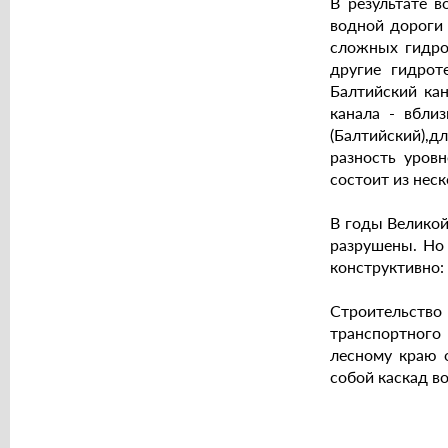
В результате 
водной дороги 
сложных гидрот
другие гидрот
Балтийский ка
канала - вбли
(Балтийский),д
разность уров
состоит из неск
В годы Великой
разрушены. Но 
конструктивно:
Строительство
транспортного
лесному краю 
собой каскад в