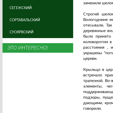
заменили шелом
СЕГЕЖСКИЙ
Cтрогий шелом
Вологодчине е
СОРТАВАЛЬСКИЙ
отесывали. Та
деревянные жел
СУОЯРВСКИЙ
было принято 
коловоротом в 
ЭТО ИНТЕРЕСНО!
расстояния , 
украшены "пот
церкви.
Крыльцо в церк
встречало при
трапезной. Во-
элементы, че
поддерживающи
подзоры, пуще
дающими, кроме
говорили.