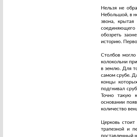
Нельзя не обр
Небольшой, в н
звона, крытая
соединяющего 
обозреть заон
историю. Перво
Столбов могло 
колокольни при
в землю. Для т
самом срубе. Д
концы которых
подгнивал сруб
Точно такую к
основании появ
количество вен
Церковь стоит 
трапезной и п
поставленный н