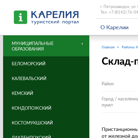
г. Петрозаводск, ул.
Тел.
+7 (8142) 76-0
О Карелии
МУНИЦИПАЛЬНЫЕ
Главная
Районы 
ОБРАЗОВАНИЯ
Склад-п
БЕЛОМОРСКИЙ
КАЛЕВАЛЬСКИЙ
Район
КЕМСКИЙ
Город / населенн
пункт
КОНДОПОЖСКИЙ
КОСТОМУКШСКИЙ
Пристанционный
от железной до
ЛАХДЕНПОХСКИЙ