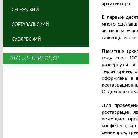
архитектора.
СЕГЕЖСКИЙ
В первые деся
много сделавши
СОРТАВАЛЬСКИЙ
активным участ
саженцы всево
СУОЯРВСКИЙ
Памятник архит
ЭТО ИНТЕРЕСНО!
году свое 100
развернуты вы
территорией, о
оформлены в в
реставрационн
Отдельное поме
Для проведени
реставрации я
помощью прио
конференц-зал.
семинаров, тре