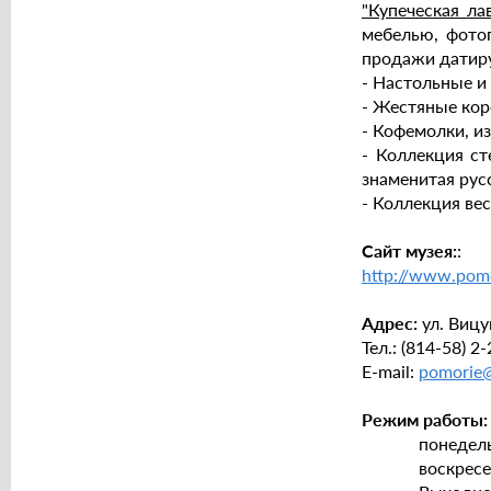
"Купеческая ла
мебелью, фотог
продажи датиру
- Настольные и
- Жестяные кор
- Кофемолки, и
- Коллекция ст
знаменитая русс
- Коллекция вес
Сайт музея:
:
http://www.pomo
Адрес:
ул. Вицу
Тел.: (814-58) 2
E-mail:
pomorie
Режим работы:
понедельник 
воскресенье 