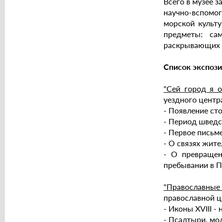
Всего в музее 
научно-вспомог
морской культу
предметы: сам
раскрывающих 
Список экспози
"Сей город я 
уездного центр
- Появление ст
- Период шведск
- Первое письм
- О связях жит
- О превращен
пребывании в П
"Православны
православной це
- Иконы XVIII - 
- Псалтыри, мо