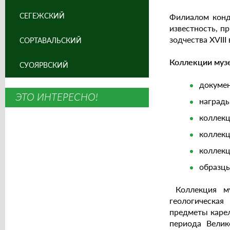
СЕГЕЖСКИЙ
Филиалом конд
известность, п
зодчества XVIII 
СОРТАВАЛЬСКИЙ
Коллекции музе
СУОЯРВСКИЙ
докумен
ЭТО ИНТЕРЕСНО!
награды
коллекц
коллекц
коллекц
образцы
Коллекция му
геологическая
предметы карел
периода Велик