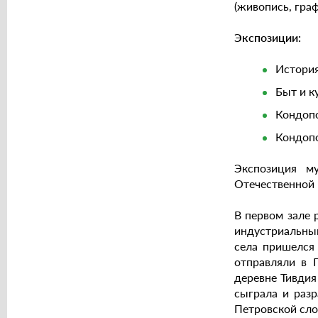
(живопись, гра
Экспозиции:
История
Быт и к
Кондопо
Кондопо
Экспозиция м
Отечественной 
В первом зале 
индустриальный
села пришелся 
отправляли в 
деревне Тивдия
сыграла и раз
Петровской сло