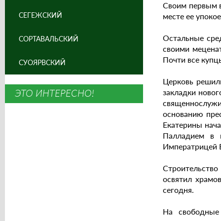
Своим первым в
СЕГЕЖСКИЙ
месте ее упокое
Остальные сред
СОРТАВАЛЬСКИЙ
своими мецена
Почти все купц
СУОЯРВСКИЙ
Церковь решил
ЭТО ИНТЕРЕСНО!
закладки новог
священнослужи
основанию прес
Екатерины нача
Палладием в ц
Императрицей Е
Строительство 
освятил храмо
сегодня.
На свободные