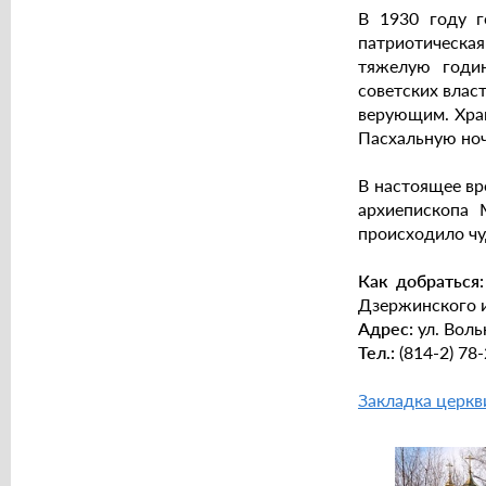
В 1930 году г
патриотическая
тяжелую годин
советских влас
верующим. Храм
Пасхальную ноч
В настоящее вре
архиепископа 
происходило чу
Как добраться:
Дзержинского и
Адрес:
ул. Воль
Тел.:
(814-2) 78
Закладка церкви