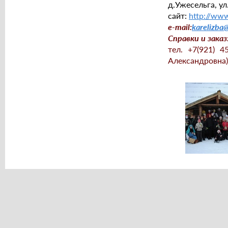
д.Ужесельга, ул
сайт:
http://www
e-mail:
karelizba
Справки и заказ
тел.
+7(921) 4
Александровна)