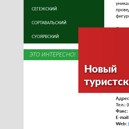
уника
СЕГЕЖСКИЙ
прове
фигур
СОРТАВАЛЬСКИЙ
Со дн
катан
СУОЯРВСКИЙ
эстра
выход
ЭТО ИНТЕРЕСНО!
Кондо
Новый
Допол
декор
туристск
Дирек
Адрес
Тел.:
(
Факс:
E-mail
Web: