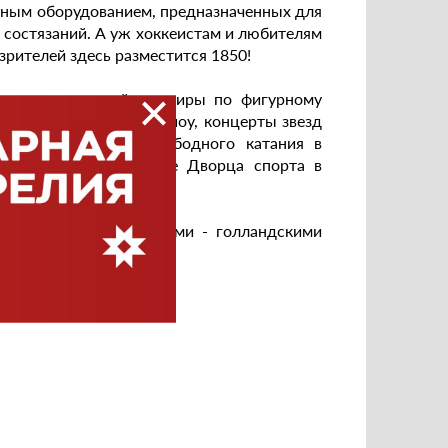
ным оборудованием, предназначенных для
 состязаний. А уж хоккеистам и любителям
зрителей здесь разместится 1850!
тво мероприятий: турниры по фигурному
овые представления и шоу, концерты звезд
дусмотрены часы свободного катания в
 посмотреть на сайте Дворца спорта в
зонтиков и карильонами - голландскими
елодию.