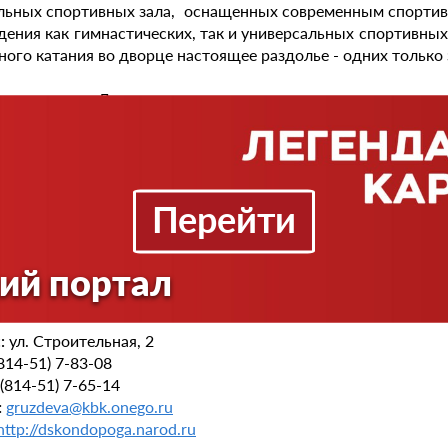
льных спортивных зала, оснащенных современным спортив
дения как гимнастических, так и универсальных спортивных
ного катания во дворце настоящее раздолье - одних только 
я открытия Ледового дворца здесь проводится множес
ию, хоккею, регионального и международного уровня, лед
ды. Для любителей катания на коньках во дворце пре
ные дни и вечером в будни. Расписание работы можно
поге.
Перейти
няют Ледовый дворец площадь с комплексом фонтанов-
ативными колокольчиками, каждый час наигрывающими м
ий портал
тор Дворца спорта - Ираида Леонидовна Груздева.
:
ул. Cтроительная, 2
814-51) 7-83-08
(814-51) 7-65-14
:
gruzdeva@kbk.onego.ru
http://dskondopoga.narod.ru