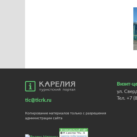
Визит-це
ул. Свер
Тел.
+7 (
tic@ticrk.ru
Копирование материалов только с разрешения
администрации сайта