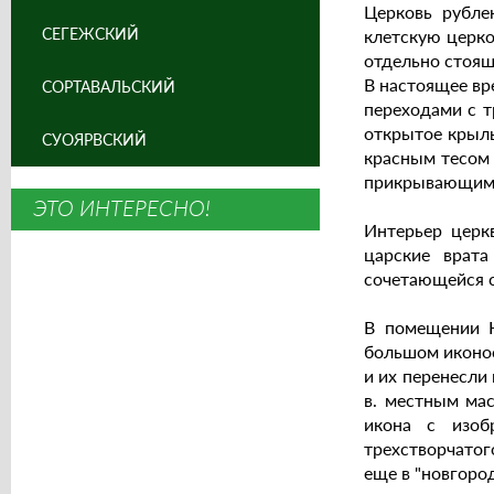
Церковь рубле
СЕГЕЖСКИЙ
клетскую церко
отдельно стоящ
В настоящее вр
СОРТАВАЛЬСКИЙ
переходами с т
открытое крыль
СУОЯРВСКИЙ
красным тесом 
прикрывающими 
ЭТО ИНТЕРЕСНО!
Интерьер церк
царские врата
сочетающейся 
В помещении Н
большом иконос
и их перенесли 
в. местным мас
икона с изоб
трехстворчатог
еще в "новгоро