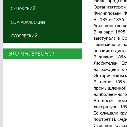
Нижегородской 
Организатором 
СЕГЕЖСКИЙ
Филипповым, Ф
В 1895—1896 
СОРТАВАЛЬСКИЙ
большинство ко
В январе 1895
СУОЯРВСКИЙ
выступала в Со
гимназиях и ч
поэзии» и дипл
ЭТО ИНТЕРЕСНО!
В январе 1896
Любителей Ес
награждена вт
Историческом м
В июне 1896 
промышленной 
наиболее мног
Во время поез
литературы 189
Её слушали кру
портрет И. Фед
Ставшие класс