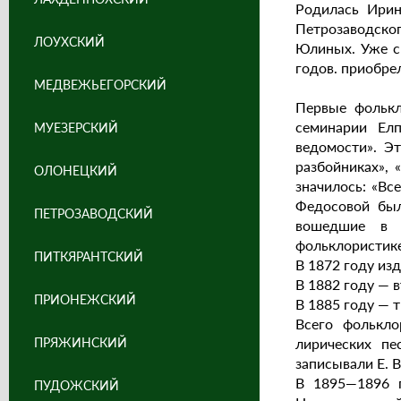
Родилась Ирин
Петрозаводско
ЛОУХСКИЙ
Юлиных. Уже с 
годов. приобре
МЕДВЕЖЬЕГОРСКИЙ
Первые фолькл
семинарии Ел
МУЕЗЕРСКИЙ
ведомости». Э
разбойниках», 
ОЛОНЕЦКИЙ
значилось: «Вс
Федосовой был
ПЕТРОЗАВОДСКИЙ
вошедшие в т
фольклористике
ПИТКЯРАНТСКИЙ
В 1872 году из
В 1882 году — в
ПРИОНЕЖСКИЙ
В 1885 году — 
Всего фолькло
ПРЯЖИНСКИЙ
лирических пе
записывали Е. В
В 1895—1896 г
ПУДОЖСКИЙ