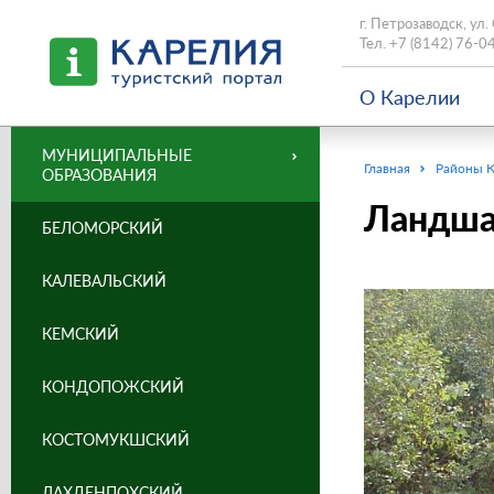
г. Петрозаводск, ул.
Тел.
+7 (8142) 76-0
О Карелии
МУНИЦИПАЛЬНЫЕ
Главная
Районы 
ОБРАЗОВАНИЯ
Ландша
БЕЛОМОРСКИЙ
КАЛЕВАЛЬСКИЙ
КЕМСКИЙ
КОНДОПОЖСКИЙ
КОСТОМУКШСКИЙ
ЛАХДЕНПОХСКИЙ