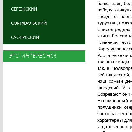
белка, заяц-бе
СЕГЕЖСКИЙ
лебедя-кликун
гнездятся черн
турухтан, поля
СОРТАВАЛЬСКИЙ
Список редких 
книги России и
СУОЯРВСКИЙ
гуменник, лут
Карелии занесе
ЭТО ИНТЕРЕСНО!
Растительный м
таежные виды. 
Так, в "Толвоя
вейник лесной,
наш самый дек
шведский. У э
Созревают они 
Несомненный и
полушники озе
часто растет е
характерны для
Из древесных р