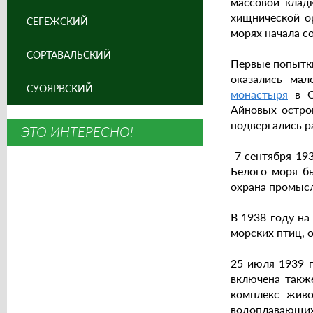
массовой кладк
хищнической ор
СЕГЕЖСКИЙ
морях начала с
СОРТАВАЛЬСКИЙ
Первые попытки
оказались ма
СУОЯРВСКИЙ
монастыря
в О
Айновых остро
подвергались р
ЭТО ИНТЕРЕСНО!
7 сентября 193
Белого моря бы
охрана промысл
В 1938 году на
морских птиц, 
25 июля 1939 г
включена также
комплекс живо
водоплавающих