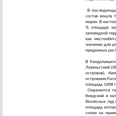
В последующие
состав вошла т
морях. В насто
% площади зап
заповедной тер
как местообит
значение для у
придонных рас
В Кандалакшско
Лувеньгский (38
островов), Ке
островами.Ра
площадь 1608 га
Охраняется та
Ковдский и мат
безлесных луд 
площадь которо
сопки на прим