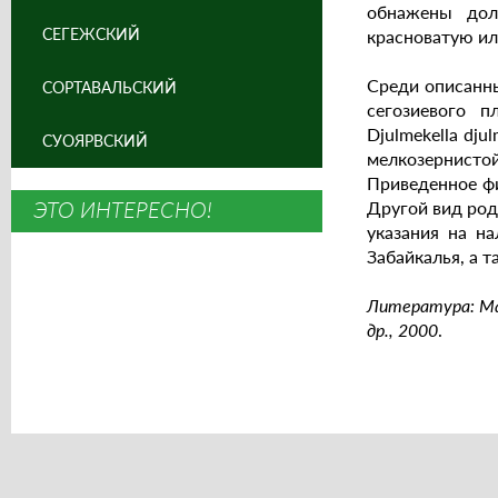
обнажены дол
СЕГЕЖСКИЙ
красноватую ил
Среди описанны
СОРТАВАЛЬСКИЙ
сегозиевого 
Djulmekella dj
СУОЯРВСКИЙ
мелкозернистой
Приведенное фи
ЭТО ИНТЕРЕСНО!
Другой вид род
указания на на
Забайкалья, а 
Литература: Мак
др., 2000
.