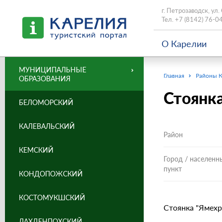
г. Петрозаводск, ул.
Тел.
+7 (8142) 76-0
О Карелии
МУНИЦИПАЛЬНЫЕ
Главная
Районы 
ОБРАЗОВАНИЯ
Стоянка
БЕЛОМОРСКИЙ
КАЛЕВАЛЬСКИЙ
Район
КЕМСКИЙ
Город / населенн
пункт
КОНДОПОЖСКИЙ
КОСТОМУКШСКИЙ
Стоянка "Ямехру
ЛАХДЕНПОХСКИЙ