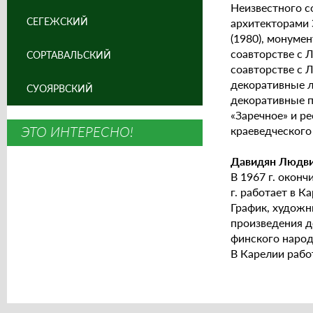
Неизвестного с
СЕГЕЖСКИЙ
архитекторами 
(1980), монуме
соавторстве с 
СОРТАВАЛЬСКИЙ
соавторстве с Л
декоративные л
СУОЯРВСКИЙ
декоративные п
«Заречное» и р
ЭТО ИНТЕРЕСНО!
краеведческого
Давидян Людви
В 1967 г. окон
г. работает в К
График, художн
произведения д
финского народ
В Карелии работ