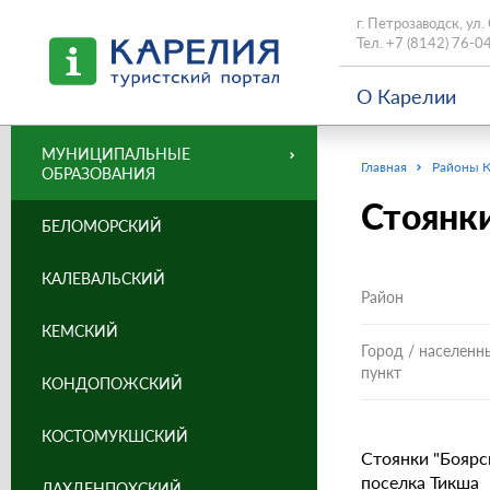
г. Петрозаводск, ул.
Тел.
+7 (8142) 76-0
О Карелии
МУНИЦИПАЛЬНЫЕ
Главная
Районы 
ОБРАЗОВАНИЯ
Стоянки
БЕЛОМОРСКИЙ
КАЛЕВАЛЬСКИЙ
Район
КЕМСКИЙ
Город / населенн
пункт
КОНДОПОЖСКИЙ
КОСТОМУКШСКИЙ
Стоянки "Боярско
поселка Тикша
ЛАХДЕНПОХСКИЙ