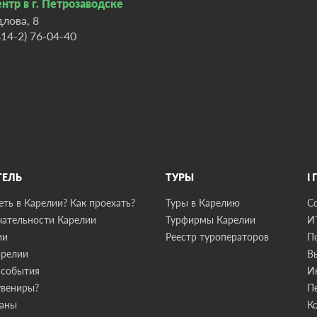
нтр в г. Петрозаводске
длова, 8
814-2) 76-04-40
ТЕЛЬ
ТУРЫ
I
ть в Карелии? Как проехать?
Туры в Карелию
С
ательности Карелии
Турфирмы Карелии
И
ии
Реестр туроператоров
П
арелии
В
 события
И
увениры?
П
раны
К