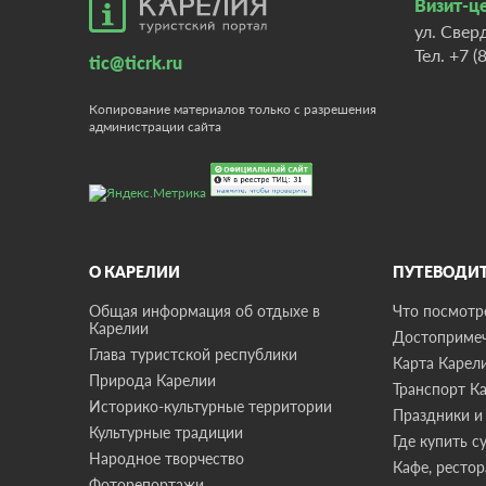
Визит-це
ул. Свер
Тел.
+7 (
tic@ticrk.ru
Копирование материалов только с разрешения
администрации сайта
О КАРЕЛИИ
ПУТЕВОДИ
Общая информация об отдыхе в
Что посмотре
Карелии
Достопримеч
Глава туристской республики
Карта Карел
Природа Карелии
Транспорт К
Историко-культурные территории
Праздники и
Культурные традиции
Где купить с
Народное творчество
Кафе, ресто
Фоторепортажи