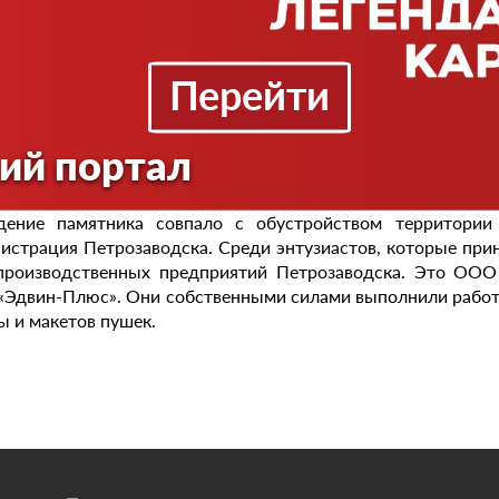
л продолжения истории Отечества.
ник опоясан декоративной оградой из цепей, внутри к
н XIX века. Символичное совпадение: рядом улица Пробна
Перейти
ну «пробовали», то есть, испытывали пушки, отлитые петр
иатор установки памятника и автор проекта - руководит
ий портал
струкции военной истории и культуры "Стражникъ" Ал
итан и подготовлен для производства членом Союза ху
дение памятника совпало с обустройством территории 
истрация Петрозаводска. Среди энтузиастов, которые прин
производственных предприятий Петрозаводска. Это ООО 
Эдвин-Плюс». Они собственными силами выполнили работы
ы и макетов пушек.