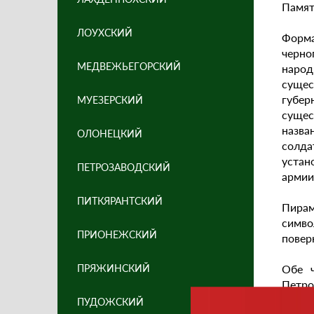
Памят
ЛОУХСКИЙ
Форма
черно
МЕДВЕЖЬЕГОРСКИЙ
народ
сущес
губер
МУЕЗЕРСКИЙ
сущес
назва
ОЛОНЕЦКИЙ
солда
устан
ПЕТРОЗАВОДСКИЙ
армии
ПИТКЯРАНТСКИЙ
Пирам
симво
ПРИОНЕЖСКИЙ
повер
ПРЯЖИНСКИЙ
Обе ч
Петр
воина
ПУДОЖСКИЙ