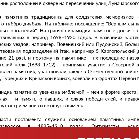
ник расположен в сквере на пересечении улиц Луначарског
 памятника традиционна для солдатских мемориалов –
го габбро-диабаза. На табличке посвящение: "Верным сын
ных ополчений". На гранях пирамидки памятные доски с 
твовавших в период 1698–1920 годов. В названиях часте
нских уездов, например, Повенецкий или Пудожский. Больш
твования подразделений (так, например 5 Каргопольский 
ние 21 раз), и поэтому на памятнике – их последние наз
тский полк (1698–1712) – принимал участие в Северной 
овлен памятник, участвовали также в Отечественной войне
, Турецких и Крымской войнах, воевали на фронтах Первой 
идка памятника увенчана эмблемой – меч в форме креста
лах – и память о павших, и слава победителей, и право
нут острием вниз и воткнут в камень.
асти постамента служили основанием памятника импер
озаводске в 1885–1918 годах. Энтузиасты, усил
м-«олончанам», сумели отыскать и спасти его старинные ча