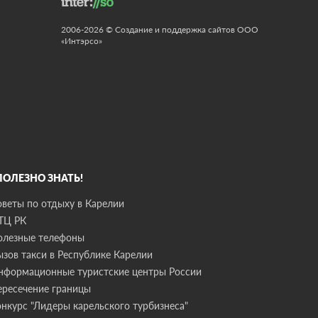
2006-2026 © Создание и поддержка сайтов ООО
«Интэрсо»
 ПОЛЕЗНО ЗНАТЬ!
оветы по отдыху в Карелии
ТЦ РК
олезные телефоны
ызов такси в Республике Карелии
нформационные туристские центры России
ересечение границы
онкурс "Лидеры карельского турбизнеса"