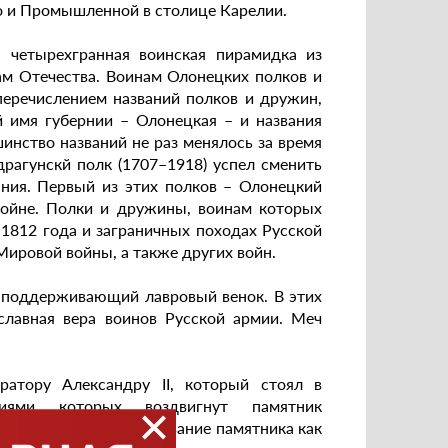
о и Промышленной в столице Карелии.
 четырехгранная воинская пирамидка из
ам Отечества. Воинам Олонецких полков и
перечислением названий полков и дружин,
й имя губернии – Олонецкая – и названия
инство названий не раз менялось за время
драгунскй полк (1707–1918) успел сменить
вания. Первый из этих полков – Олонецкий
войне. Полки и дружины, воинам которых
 1812 года и заграничных походах Русской
Мировой войны, а также других войн.
, поддерживающий лавровый венок. В этих
славная вера воинов Русской армии. Меч
атору Александру II, который стоял в
иями которых воздвигнут памятник
сти, положив их в основание памятника как