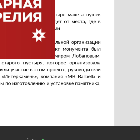
оторой расположены четыре макета пушек
я, название которой идет от места, где в
озаводскими оружейниками
ель Карельской региональной организации
ександр Федосов. Проект монумента был
дожников России Владимиром Лобановым.
старого пустыря, которое организовала
яли участие в этом проекте, руководители
«Интеркамень», компания «MB Barbell» и
 по изготовлению и установке памятника,