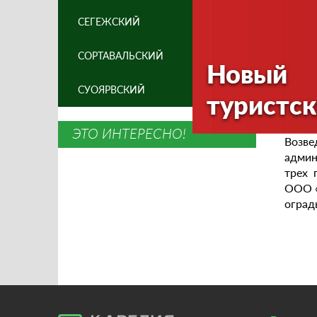
симво
СЕГЕЖСКИЙ
Памят
време
СОРТАВАЛЬСКИЙ
стари
Новый
СУОЯРВСКИЙ
.Иниц
туристск
рекон
рассч
ЭТО ИНТЕРЕСНО!
Возве
админ
трех 
ООО «
оград