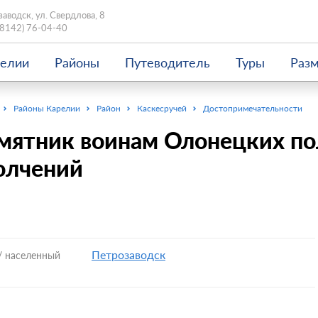
заводск, ул. Свердлова, 8
(8142) 76-04-40
релии
Районы
Путеводитель
Туры
Раз
Районы Карелии
Район
Каскесручей
Достопримечательности
мятник воинам Олонецких по
олчений
Петрозаводск
/ населенный