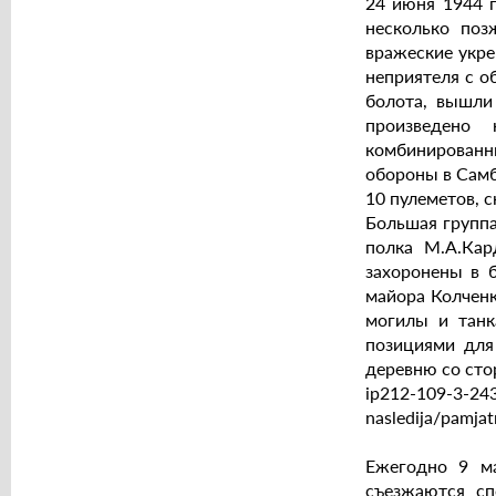
24 июня 1944 г
несколько поз
вражеские укре
неприятеля с о
болота, вышли
произведено 
комбинированн
обороны в Самб
10 пулеметов, 
Большая группа
полка М.А.Кар
захоронены в б
майора Колченк
могилы и танк
позициями для
деревню со сто
ip212-109-3-243.
nasledija/pamjat
Ежегодно 9 ма
съезжаются сп