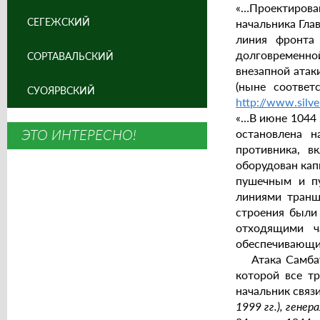
«…Проектиров
СЕГЕЖСКИЙ
начальника Гла
линия фронта
долговременной
СОРТАВАЛЬСКИЙ
внезапной атак
(ныне соответ
СУОЯРВСКИЙ
http://www.silve
«…В июне 1044 г
ЭТО ИНТЕРЕСНО!
остановлена 
противника, в
оборудован кап
пушечным и пу
линиями транш
строения были
отходящими ч
обеспечивающих
Атака Самбатук
которой все тр
начальник связи
1999 гг.), гене