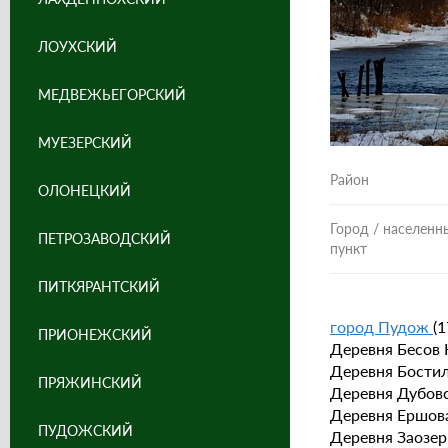
ЛОУХСКИЙ
МЕДВЕЖЬЕГОРСКИЙ
МУЕЗЕРСКИЙ
Район
ОЛОНЕЦКИЙ
Город / населенн
ПЕТРОЗАВОДСКИЙ
пункт
ПИТКЯРАНТСКИЙ
город Пудож
(1
ПРИОНЕЖСКИЙ
Деревня Бесов Н
Деревня Бостилов
ПРЯЖИНСКИЙ
Деревня Дубовск
Деревня Ершова 
ПУДОЖСКИЙ
Деревня Заозерье