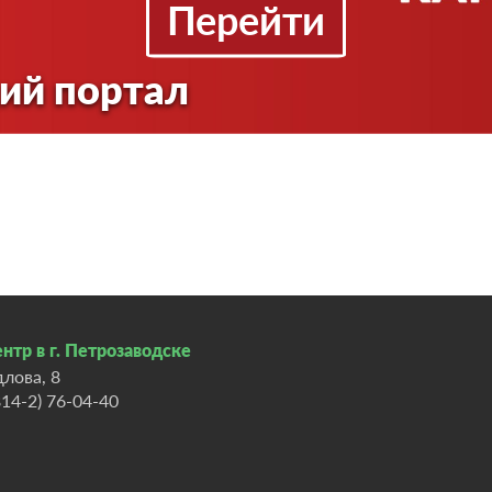
Перейти
ий портал
нтр в г. Петрозаводске
длова, 8
814-2) 76-04-40