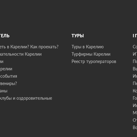
ТЕЛЬ
ТУРЫ
I
ть в Карелии? Как проехать?
Туры в Карелию
С
ательности Карелии
Турфирмы Карелии
И
ии
Реестр туроператоров
П
арелии
В
 события
И
увениры?
П
раны
К
клубы и оздоровительные
Г
И
М
О
В