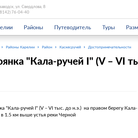
заводск, ул. Свердлова, 8
(8142) 76-04-40
релии
Районы
Путеводитель
Туры
Раз
Районы Карелии
Район
Каскесручей
Достопримечательности
янка "Кала-ручей I" (V – VI тыс
а "Кала-ручей I" (V – VI тыс. до н.э.) на правом берегу Кала-
, в 1.5 км выше устья реки Черной