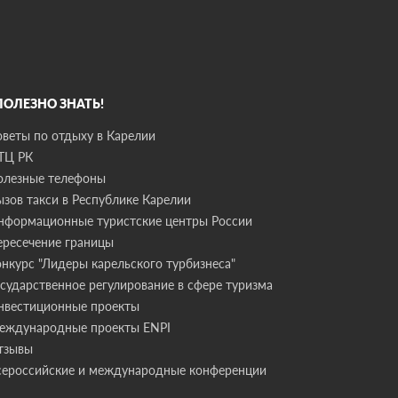
 ПОЛЕЗНО ЗНАТЬ!
оветы по отдыху в Карелии
ТЦ РК
олезные телефоны
ызов такси в Республике Карелии
нформационные туристские центры России
ересечение границы
онкурс "Лидеры карельского турбизнеса"
осударственное регулирование в сфере туризма
нвестиционные проекты
еждународные проекты ENPI
тзывы
сероссийские и международные конференции