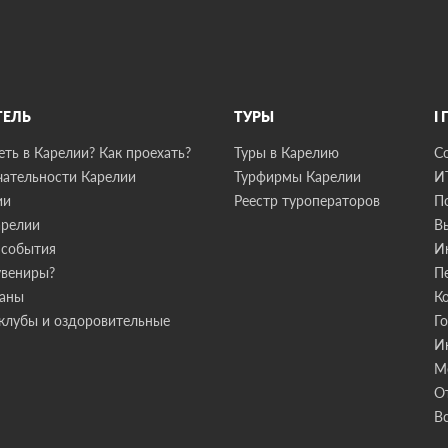
ТЕЛЬ
ТУРЫ
I
ть в Карелии? Как проехать?
Туры в Карелию
С
ательности Карелии
Турфирмы Карелии
И
ии
Реестр туроператоров
П
арелии
В
 события
И
увениры?
П
раны
К
клубы и оздоровительные
Г
И
М
О
В