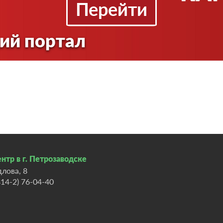
Перейти
ий портал
нтр в г. Петрозаводске
длова, 8
814-2) 76-04-40