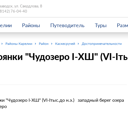
заводск, ул. Свердлова, 8
(8142) 76-04-40
релии
Районы
Путеводитель
Туры
Раз
Районы Карелии
Район
Каскесручей
Достопримечательности
оянки "Чудозеро I-ХШ" (VI-Iтыс
ки "Чудозеро I-ХШ" (VI-Iтыс.до н.э.) западный берег озера
еро