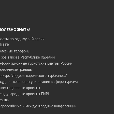
 ПОЛЕЗНО ЗНАТЬ!
оветы по отдыху в Карелии
ТЦ РК
олезные телефоны
ызов такси в Республике Карелии
нформационные туристские центры России
ересечение границы
онкурс "Лидеры карельского турбизнеса"
осударственное регулирование в сфере туризма
нвестиционные проекты
еждународные проекты ENPI
тзывы
сероссийские и международные конференции