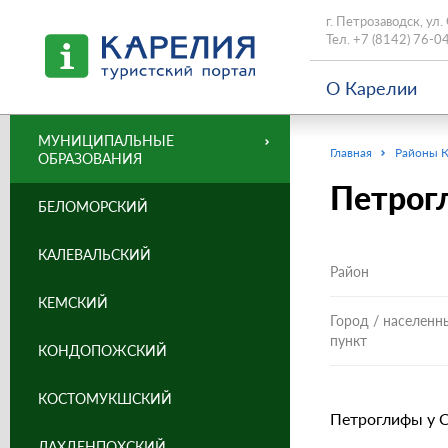
г. Петрозаводск, ул.
Тел.
+7 (8142) 76-0
О Карелии
МУНИЦИПАЛЬНЫЕ
Главная
Районы 
ОБРАЗОВАНИЯ
Петрогл
БЕЛОМОРСКИЙ
КАЛЕВАЛЬСКИЙ
Район
КЕМСКИЙ
Город / населенн
пункт
КОНДОПОЖСКИЙ
КОСТОМУКШСКИЙ
Петроглифы у Са
ЛАХДЕНПОХСКИЙ