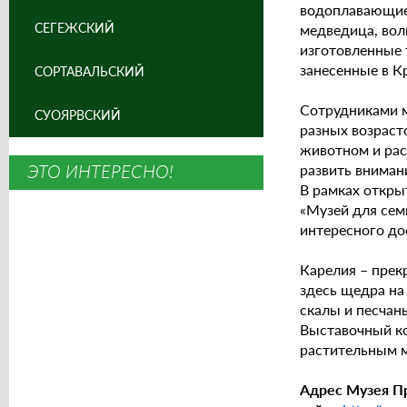
водоплавающие 
СЕГЕЖСКИЙ
медведица, волк
изготовленные 
занесенные в К
СОРТАВАЛЬСКИЙ
Сотрудниками м
СУОЯРВСКИЙ
разных возраст
животном и рас
ЭТО ИНТЕРЕСНО!
развить вниман
В рамках откры
«Музей для сем
интересного до
Карелия – прек
здесь щедра на
скалы и песчан
Выставочный ко
растительным м
Адрес Музея При