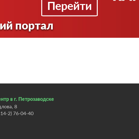
Перейти
ий портал
нтр в г. Петрозаводске
длова, 8
814-2) 76-04-40