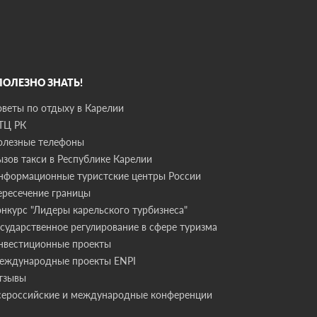
 ПОЛЕЗНО ЗНАТЬ!
оветы по отдыху в Карелии
ТЦ РК
олезные телефоны
ызов такси в Республике Карелии
нформационные туристские центры России
ересечение границы
онкурс "Лидеры карельского турбизнеса"
осударственное регулирование в сфере туризма
нвестиционные проекты
еждународные проекты ENPI
тзывы
сероссийские и международные конференции