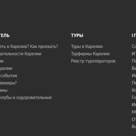
ТЕЛЬ
ТУРЫ
I
ть в Карелии? Как проехать?
Туры в Карелию
С
ательности Карелии
Турфирмы Карелии
И
ии
Реестр туроператоров
П
арелии
В
 события
И
увениры?
П
раны
К
клубы и оздоровительные
Г
И
М
О
В