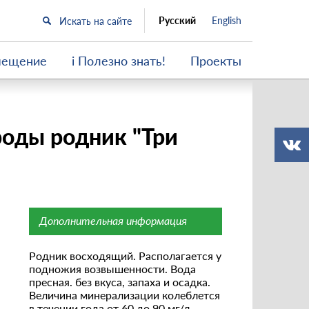
Русский
English
мещение
i Полезно знать!
Проекты
роды родник "Три
Дополнительная информация
Родник восходящий. Располагается у
подножия возвышенности. Вода
пресная. без вкуса, запаха и осадка.
Величина минерализации колеблется
в течении года от 60 до 90 мг/л,