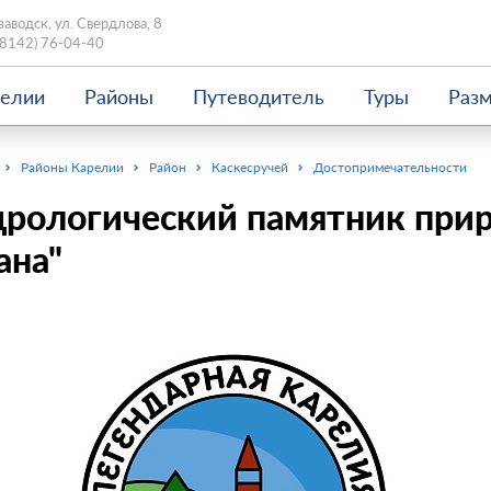
заводск, ул. Свердлова, 8
(8142) 76-04-40
релии
Районы
Путеводитель
Туры
Раз
Районы Карелии
Район
Каскесручей
Достопримечательности
дрологический памятник при
ана"