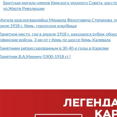
Братская могила членов Кемского уездного Совета, расстр
ул.Жертв Революции
Могила красногвардейца Михаила Федотовича Степанова, п
преле 1918 г. Кемь, городское кладбище
Памятное место, где в апреле 1918 г. находился рубеж обо
офинские войска, 3 км от г.Кемь по шоссе Кемь-Калевала
Памятники репрессированным в 30-40-е годы в Карелии
Памятник В.А.Минину (1900-1918 гг.)