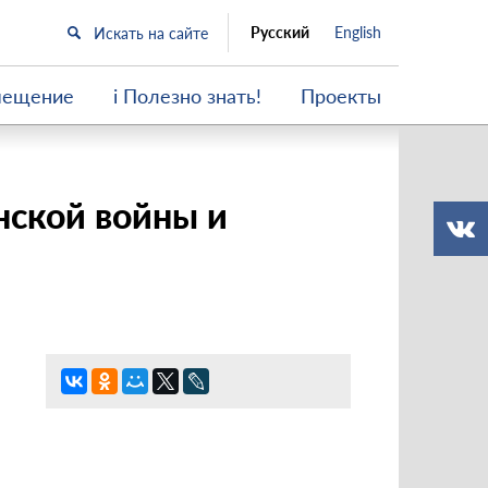
Русский
English
мещение
i Полезно знать!
Проекты
нской войны и