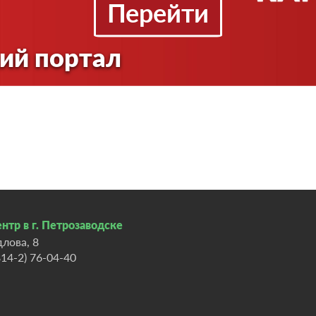
Перейти
ий портал
нтр в г. Петрозаводске
длова, 8
814-2) 76-04-40