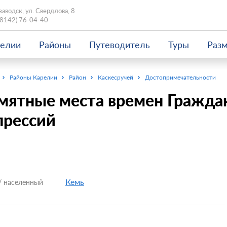
заводск, ул. Свердлова, 8
(8142) 76-04-40
релии
Районы
Путеводитель
Туры
Раз
Районы Карелии
Район
Каскесручей
Достопримечательности
мятные места времен Гражда
прессий
Кемь
/ населенный