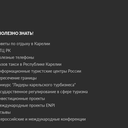
 ПОЛЕЗНО ЗНАТЬ!
оветы по отдыху в Карелии
ТЦ РК
олезные телефоны
ызов такси в Республике Карелии
нформационные туристские центры России
ересечение границы
онкурс "Лидеры карельского турбизнеса"
осударственное регулирование в сфере туризма
нвестиционные проекты
еждународные проекты ENPI
тзывы
сероссийские и международные конференции