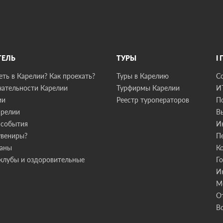
ТЕЛЬ
ТУРЫ
I
ть в Карелии? Как проехать?
Туры в Карелию
С
ательности Карелии
Турфирмы Карелии
И
ии
Реестр туроператоров
П
арелии
В
 события
И
увениры?
П
раны
К
клубы и оздоровительные
Г
И
М
О
В