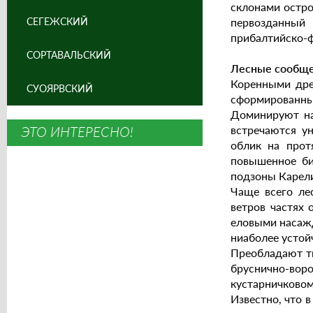
склонами остро
СЕГЕЖСКИЙ
первозданный 
прибалтийско-ф
СОРТАВАЛЬСКИЙ
Лесные сообщес
Коренными дре
СУОЯРВСКИЙ
сформированны
Доминируют на
ЭТО ИНТЕРЕСНО!
встречаются у
облик на прот
повышенное би
подзоны Карели
Чаще всего ле
ветров частях 
еловыми насажд
ниаболее устой
Преобладают ти
бруснично-вор
кустарничковом
Известно, что в