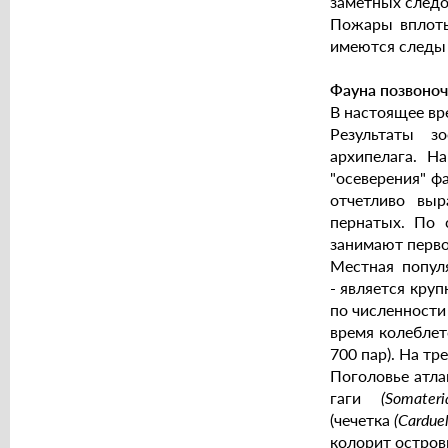
заметных следо
Пожары вплоть
имеются следы 
Фауна позвоноч
В настоящее вр
Результаты з
архипелага. Н
"осеверения" ф
отчетливо вы
пернатых. По 
занимают перво
Местная попул
- является кру
по численности
время колеблетс
700 пар). На тр
Поголовье атла
гаги
(Somater
(чечетка
(Carduel
колорит остров