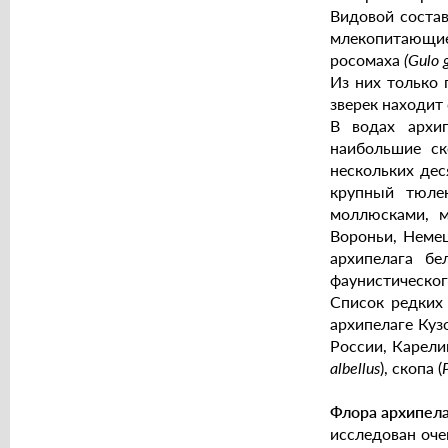
Видовой соста
млекопитающие
росомаха
(Gulo 
Из них только 
зверек находит
В водах архи
наибольшие ск
нескольких де
крупный тюлен
моллюсками, м
Вороньи, Немец
архипелага б
фаунистическог
Список редких
архипелаге Куз
России, Карели
albellus
), скопа (
Флора архипел
исследован оче