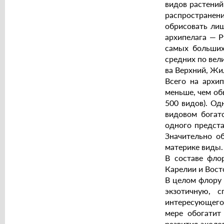
видов растений
распространени
обрисовать лиш
архипелага — Р
самых больших
средних по вел
ва Верхний, Жи
Всего на архип
меньше, чем об
500 видов). Од
видовом богат
одного предста
Значительно о
материке виды.
В составе фло
Карелии и Вост
В целом флору 
экзотичную, 
интересующегос
мере обогатит
развития эколо