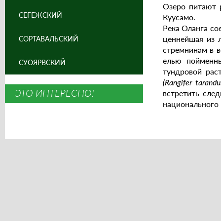
Озеро питают 
СЕГЕЖСКИЙ
Куусамо.
Река Оланга со
ценнейшая из 
СОРТАВАЛЬСКИЙ
стремнинам в в
елью пойменны
СУОЯРВСКИЙ
тундровой рас
(Rangifer tarand
ЭТО ИНТЕРЕСНО!
встретить след
национального 