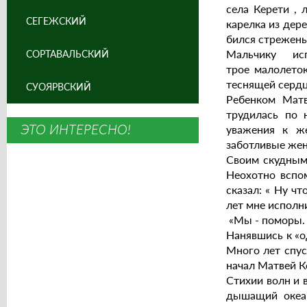
села Керети , 
СЕГЕЖСКИЙ
карелка из дер
бился стрежень
Мальчику и
СОРТАВАЛЬСКИЙ
трое малолеток
теснящей сердц
СУОЯРВСКИЙ
Ребенком Матв
трудилась по 
ЭТО ИНТЕРЕСНО!
уважения к же
заботливые жен
Своим скудным 
Неохотно вспом
сказал: « Ну чт
лет мне исполни
«Мы - поморы. В
Нанявшись к «о
Много лет спус
начал Матвей К
Стихии волн и 
дышащий океан