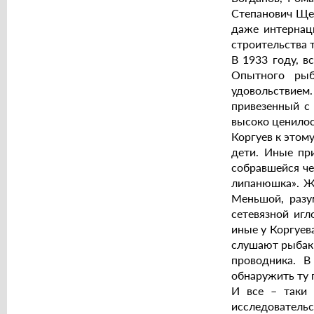
Степанович Щел
даже интернаци
строительства 
В 1933 году, в
Опытного рыб
удовольствием
привезенный с 
высоко ценило
Коргуев к этом
дети. Иные пр
собравшейся че
липанюшка». Же
Меньшой, разу
сетевязной игл
иные у Коргуева
слушают рыбаки
проводника. 
обнаружить ту 
И все – таки 
исследовательс