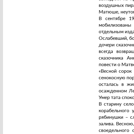
воздушных пира
Матюше, неуто
В сентябре 1
мобилизованы 
отдельным изда
Ослабевший, бо
дочери сказочн
всегда возвра
сказочника Ан
повести о Матв
«Весной сорок 
сенокосную пор
осталась в жи
осажденном Лен
Умер тата споко
В старину село
корабельного 
рябинушки – с
залива. Весною
своедельного 