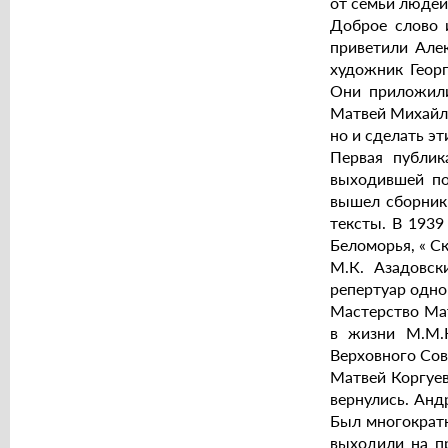
от семьи людей
Доброе слово и
приветили Але
художник Георг
Они приложили
Матвей Михайл
но и сделать э
Первая публик
выходившей по
вышел сборник
тексты. В 1939
Беломорья, « С
М.К. Азадовск
репертуар одно
Мастерство Мат
в жизни М.М.К
Верховного Сов
Матвей Коргуев
вернулись. Анд
Был многократн
выходили на п