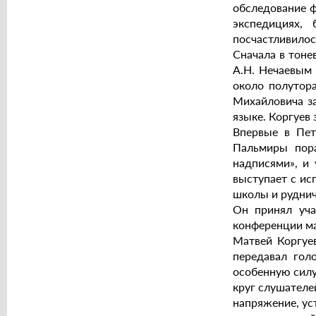
обследование ф
экспедициях,
посчастливилос
Сначала в тоне
А.Н. Нечаевым 
около полутор
Михайловича за
языке. Коргуев
Впервые в Пет
Пальмиры пора
надписями», и
выступает с ис
школы и рудни
Он принял уча
конференции ма
Матвей Коргуев
передавал гол
особенную силу
круг слушателей
напряжение, ус