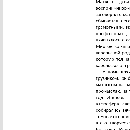
Матвею - девя
восприимчивом
заговорил с ма
сбывается в ег
грамотными. Из
профессорах ,
начиналось с о
Многое слыша
карельской род
которую пел на
карельского и 
…Не помышляя 
грузчиком, ры
матросом на па
промыслах, на 
год. И вновь –
атмосфера ска
собирались веч
темные осенние
в его творческ
Богданов, Ром