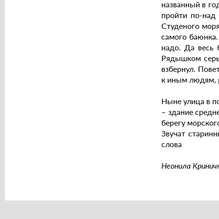
названный в год
пройти по-над 
Студеного моря
самого баюнка.
надо. Да весь 
Рядышком серы 
взбернул. Повет
к иным людям, 
Ныне улица в по
– здание средне
берегу морског
Звучат старинн
слова
Неонила Криничн